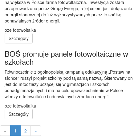
największa w Polsce farma fotowoltaiczna. Inwestycja została
przeprowadzona przez Grupę Energa, a jej celem jest dołączenie
energii słonecznej do już wykorzystywanych przez tę spółkę
odnawialnych źródeł energii.
oze
fotowoltaika
Szczegóły
BOŚ promuje panele fotowoltaiczne w
szkołach
Równocześnie z ogólnopolską kampanią edukacyjną „Postaw na
słońce” ruszył projekt szkolny pod tą samą nazwą. Skierowany on
jest do młodzieży uczącej się w gimnazjach i szkołach
ponadgimnazjalnych i ma na celu upowszechnienie w Polsce
wiedzy o fotowoltaice i odnawialnych źródłach energii.
oze
fotowoltaika
Szczegóły
Wstecz
Dalej
«
1
2
»