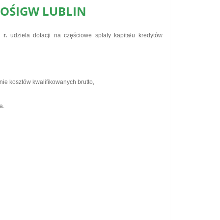
FOŚIGW LUBLIN
 r.
udziela
dotacji na częściowe spłaty kapitału kredytów
e kosztów kwalifikowanych brutto,
a.