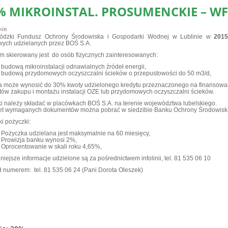
% MIKROINSTAL. PROSUMENCKIE – W
kie
ódzki Fundusz Ochrony Środowiska i Gospodarki Wodnej w Lublinie w
2015
ych udzielanych przez BOŚ S.A.
m skierowany jest do osób fizycznych zainteresowanych:
budową mikroinstalacji odnawialnych źródeł energii,
budową przydomowych oczyszczalni ścieków o przepustowości do 50 m3/d,
a może wynosić do 30% kwoty udzielonego kredytu przeznaczonego na finansowani
sztów zakupu i montażu instalacji OZE lub przydomowych oczyszczalni ścieków.
i należy składać w placówkach BOŚ S.A. na terenie województwa lubelskiego.
t wymaganych dokumentów można pobrać w siedzibie Banku Ochrony Środowisk
i pożyczki:
Pożyczka udzielana jest maksymalnie na 60 miesięcy,
Prowizja banku wynosi 2%,
Oprocentowanie w skali roku 4,65%,
iejsze informacje udzielone są za pośrednictwem infolinii, tel. 81 535 06 10
d numerem: tel. 81 535 06 24 (Pani
Dorota Oleszek)