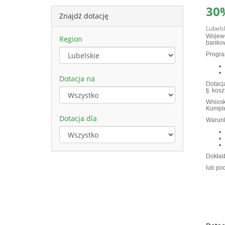
30
Znajdź dotację
Lubels
Wojew
Region
bankow
Progra
Dotacja na
Dotacj
tj. ko
Wniosk
Komple
Dotacja dla
Warunk
Dokładn
lub po