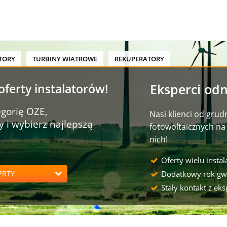
TORY
TURBINY WIATROWE
REKUPERATORY
ferty instalatorów!
Eksperci odn
gorię OZE,
Nasi klienci od grud
 i wybierz najlepszą
fotowoltaicznych na 
nich!
Oferty wielu insta
ERTY
Dodatkowy rok gw
Stały kontakt z eks