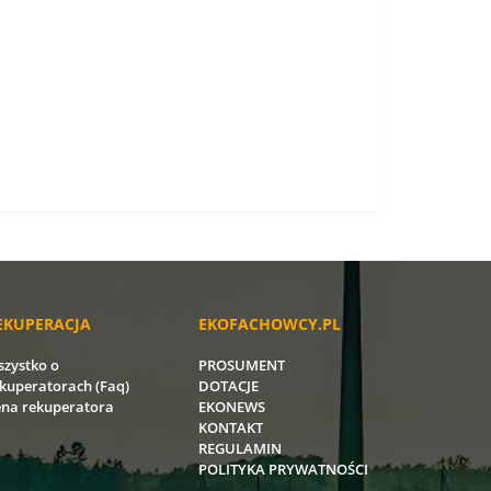
EKUPERACJA
EKOFACHOWCY.PL
zystko o
PROSUMENT
kuperatorach (Faq)
DOTACJE
na rekuperatora
EKONEWS
KONTAKT
REGULAMIN
POLITYKA PRYWATNOŚCI