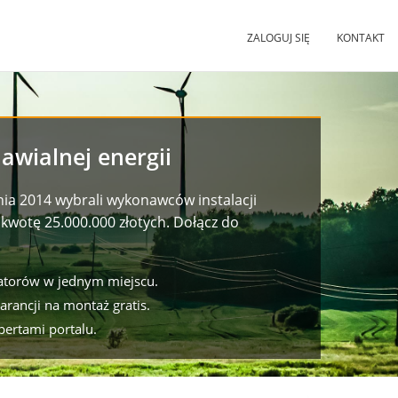
ZALOGUJ SIĘ
KONTAKT
awialnej energii
nia 2014 wybrali wykonawców instalacji
kwotę 25.000.000 złotych. Dołącz do
latorów w jednym miejscu.
arancji
na montaż gratis.
pertami portalu.