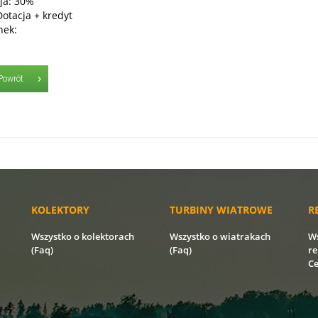
ja: 30%
Dotacja + kredyt
nek:
Powrót
KOLEKTORY
TURBINY WIATROWE
R
Wszystko o kolektorach
Wszystko o wiatrakach
Ws
(Faq)
(Faq)
re
Ce