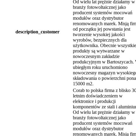
Od wielu lat prężnie działamy w
branży fotowoltaicznej jako
producent systemów mocowań
modułów oraz dystrybutor
renomowanych marek. Misją fir
od początku jej powstania jest
description_customer
tworzenie wysokiej jakości
wyrobów, bezpiecznych dla
użytkownika. Obecnie wszystki
produkty są wytwarzane w
nowoczesnym zakładzie
produkcyjnym w Bartoszycach.
ubiegłym roku uruchomiono
nowoczesny magazyn wysokieg
składowania o powierzchni pon
15000 m2.
Corab to polska firma z blisko 3
letnim doświadczeniem w
elektronice i produkcji
komponentów ze stali i aluminiu
Od wielu lat prężnie działamy w
branży fotowoltaicznej jako
producent systemów mocowań
modułów oraz dystrybutor
renomowanych marek. Misją fir