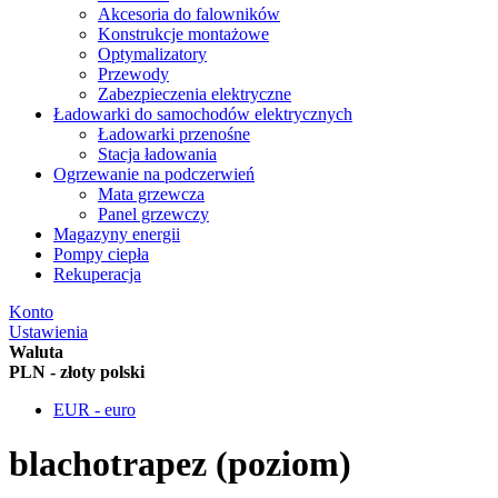
Akcesoria do falowników
Konstrukcje montażowe
Optymalizatory
Przewody
Zabezpieczenia elektryczne
Ładowarki do samochodów elektrycznych
Ładowarki przenośne
Stacja ładowania
Ogrzewanie na podczerwień
Mata grzewcza
Panel grzewczy
Magazyny energii
Pompy ciepła
Rekuperacja
Konto
Ustawienia
Waluta
PLN - złoty polski
EUR - euro
blachotrapez (poziom)