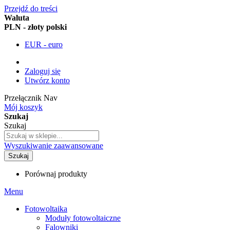
Przejdź do treści
Waluta
PLN - złoty polski
EUR - euro
Zaloguj się
Utwórz konto
Przełącznik Nav
Mój koszyk
Szukaj
Szukaj
Wyszukiwanie zaawansowane
Szukaj
Porównaj produkty
Menu
Fotowoltaika
Moduły fotowoltaiczne
Falowniki