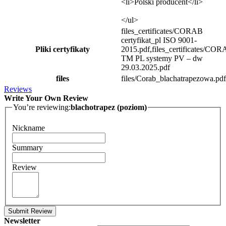
<li>Polski producent</li>
</ul>
files_certificates/CORAB
certyfikat_pl ISO 9001-
Pliki certyfikaty
2015.pdf,files_certificates/COR
TM PL systemy PV – dw
29.03.2025.pdf
files
files/Corab_blachatrapezowa.pdf
Reviews
Write Your Own Review
You’re reviewing:
blachotrapez (poziom)
Nickname
Summary
Review
Submit Review
Newsletter