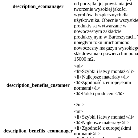
od początku jej powstania jest
description_ecomanager
tworzenie wysokiej jakości
wyrobów, bezpiecznych dla
użytkownika. Obecnie wszystki
produkty są wytwarzane w
nowoczesnym zakładzie
produkcyjnym w Bartoszycach.
ubiegłym roku uruchomiono
nowoczesny magazyn wysokieg
składowania o powierzchni pon
15000 m2.
<ul>
<li>Szybki i łatwy montaż</li>
<li>Najlepsze materiały</li>
<li>Zgodność z europejskimi
description_benefits_customer
normami</li>
<li>Polski producent</li>
</ul>
<ul>
<li>Szybki i łatwy montaż</li>
<li>Najlepsze materiały</li>
<li>Zgodność z europejskimi
description_benefits_ecomanager
normami</li>