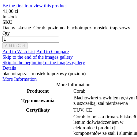
Be the first to review this product
41,00 zł
In stock
SKU
Dachy_skosne_Corab_poziomo_blachotrapez_mostek_trapezowy
Qty
Add to Cart
Add to Wish List
Add to Compare
Skip to the end of the images gallery
Skip to the beginning of the images gallery
Details
blachotrapez – mostek trapezowy (poziom)
More Information
More Information
Producent
Corab
Blachowkręt z gwintem gęstym
Typ mocowania
z uszczelką; stal nierdzewna
Certyfikaty
TUV, CE
Corab to polska firma z blisko 3
letnim doświadczeniem w
elektronice i produkcji
komponentów ze stali i aluminiu