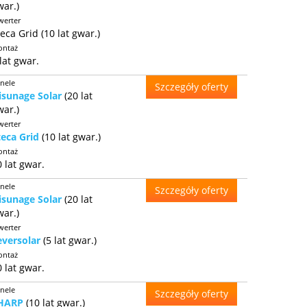
war.)
werter
eca Grid (10 lat gwar.)
ntaż
lat gwar.
nele
Szczegóły oferty
isunage Solar
(20 lat
war.)
werter
teca Grid
(10 lat gwar.)
ntaż
 lat gwar.
nele
Szczegóły oferty
isunage Solar
(20 lat
war.)
werter
eversolar
(5 lat gwar.)
ntaż
 lat gwar.
nele
Szczegóły oferty
HARP
(10 lat gwar.)