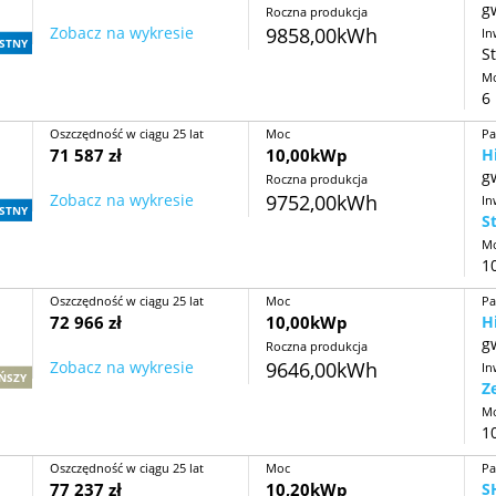
g
Roczna produkcja
Zobacz na wykresie
9858,00kWh
In
STNY
St
Mo
6 
Oszczędność w ciągu 25 lat
Moc
Pa
71 587 zł
10,00kWp
H
g
Roczna produkcja
Zobacz na wykresie
9752,00kWh
In
STNY
S
Mo
10
Oszczędność w ciągu 25 lat
Moc
Pa
72 966 zł
10,00kWp
H
g
Roczna produkcja
Zobacz na wykresie
9646,00kWh
In
ŃSZY
Z
Mo
10
Oszczędność w ciągu 25 lat
Moc
Pa
77 237 zł
10,20kWp
S