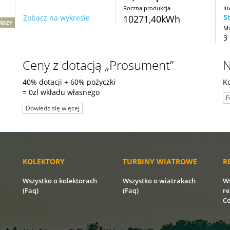
In
Roczna produkcja
S
Zobacz na wykresie
10271,40kWh
ŃSZY
Mo
3 
Ceny z dotacją „Prosument”
N
40% dotacji + 60% pożyczki
K
= 0zl wkładu własnego
F
Dowiedz się więcej
KOLEKTORY
TURBINY WIATROWE
R
Wszystko o kolektorach
Wszystko o wiatrakach
Ws
(Faq)
(Faq)
re
Ce