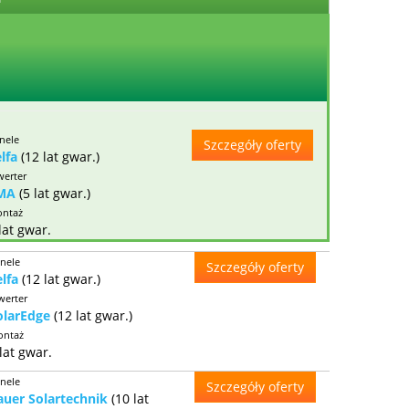
nele
Szczegóły oferty
elfa
(12 lat gwar.)
werter
MA
(5 lat gwar.)
ntaż
lat gwar.
nele
Szczegóły oferty
elfa
(12 lat gwar.)
werter
olarEdge
(12 lat gwar.)
ntaż
lat gwar.
nele
Szczegóły oferty
auer Solartechnik
(10 lat