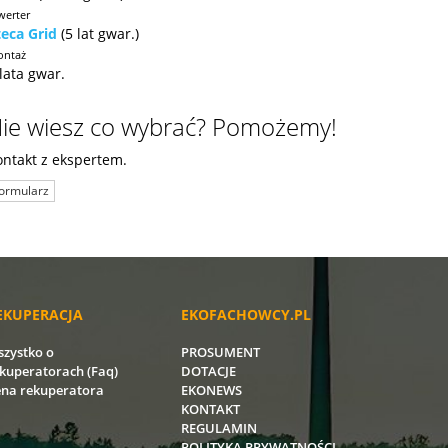
werter
teca Grid
(5 lat gwar.)
ntaż
lata gwar.
ie wiesz co wybrać? Pomożemy!
ontakt z ekspertem.
ormularz
EKUPERACJA
EKOFACHOWCY.PL
zystko o
PROSUMENT
kuperatorach (Faq)
DOTACJE
na rekuperatora
EKONEWS
KONTAKT
REGULAMIN
POLITYKA PRYWATNOŚCI