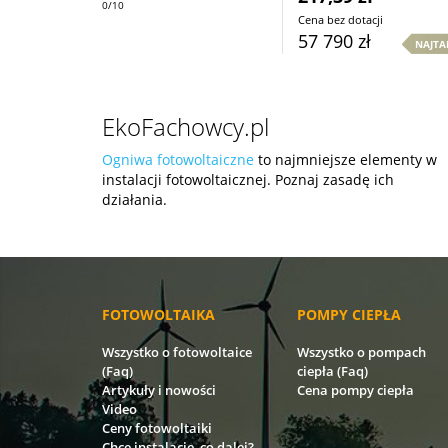
0/10
Cena bez dotacji
57 790 zł
NAJTA
EkoFachowcy.pl
Ogniwa fotowoltaiczne
to najmniejsze elementy w
instalacji fotowoltaicznej. Poznaj zasadę ich
działania.
FOTOWOLTAIKA
POMPY CIEPŁA
Wszystko o fotowoltaice
Wszystko o pompach
(Faq)
ciepła (Faq)
Artykuły i nowości
Cena pompy ciepła
Video
Ceny fotowoltaiki
Chcę instalację, co dalej?