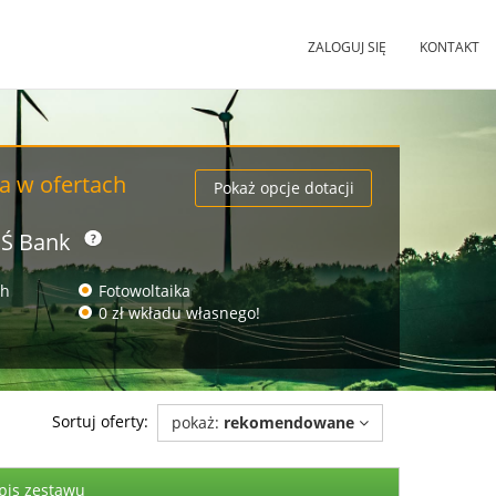
ZALOGUJ SIĘ
KONTAKT
a w ofertach
Pokaż opcje dotacji
OŚ Bank
ch
Fotowoltaika
0 zł wkładu własnego!
Sortuj oferty:
pokaż:
rekomendowane
pis zestawu