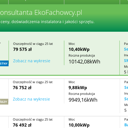
onsultanta EkoFachowcy.pl
ceny, doświadczenia instalatora i jakości sprzętu.
”
Oszczędność w ciągu 25 lat
Moc
Pa
79 575 zł
10,40kWp
S
In
Roczna produkcja
S
Zobacz na wykresie
10142,08kWh
STNY
Mo
5 
Oszczędność w ciągu 25 lat
Moc
Pa
76 752 zł
9,88kWp
S
In
Roczna produkcja
S
Zobacz na wykresie
9949,16kWh
ŃSZY
Mo
5 
Oszczędność w ciągu 25 lat
Moc
Pa
76 492 zł
10,00kWp
B