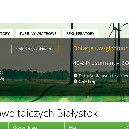
KTORY
TURBINY WIATROWE
REKUPERATORY
Dotacja uwzględnion
Zmień wyszukiwanie
40% Prosument – B
zł
Dotacja dla osób fizyczny
kWp
Cały kraj
woltaiczych Białystok
Oszczędność
Moc
O