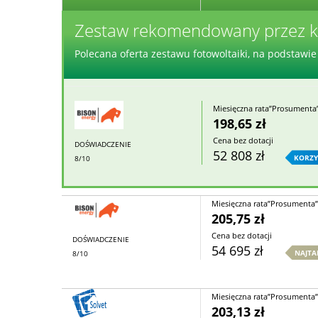
Zestaw rekomendowany przez k
Polecana oferta zestawu fotowoltaiki, na podstawie 
Miesięczna rata”Prosumenta
198,65 zł
Cena bez dotacji
DOŚWIADCZENIE
52 808 zł
KORZY
8/10
Miesięczna rata”Prosumenta”
205,75 zł
Cena bez dotacji
DOŚWIADCZENIE
54 695 zł
NAJTA
8/10
Miesięczna rata”Prosumenta”
203,13 zł