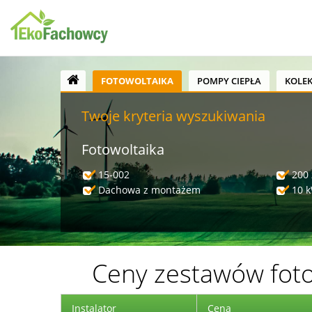
FOTOWOLTAIKA
POMPY CIEPŁA
KOLE
Twoje kryteria wyszukiwania
Fotowoltaika
15-002
200 
Dachowa z montażem
10 
Ceny zestawów foto
Instalator
Cena