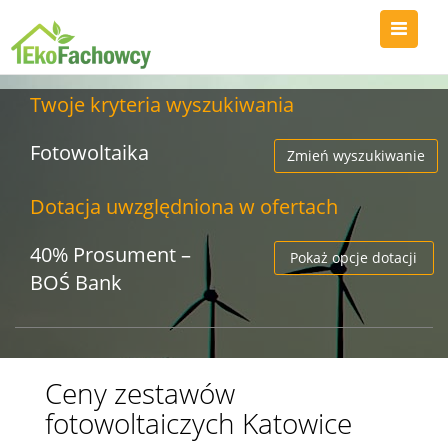
Twoje kryteria wyszukiwania
Fotowoltaika
Zmień wyszukiwanie
Dotacja uwzględniona w ofertach
40% Prosument –
Pokaż opcje dotacji
BOŚ Bank
Ceny zestawów
fotowoltaiczych Katowice