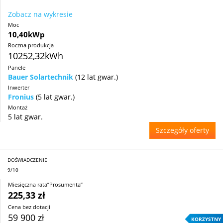
Zobacz na wykresie
Moc
10,40kWp
Roczna produkcja
10252,32kWh
Panele
Bauer Solartechnik
(12 lat gwar.)
Inwerter
Fronius
(5 lat gwar.)
Montaż
5 lat gwar.
Szczegóły oferty
DOŚWIADCZENIE
9/10
Miesięczna rata”Prosumenta”
225,33 zł
Cena bez dotacji
59 900 zł
KORZYSTNY