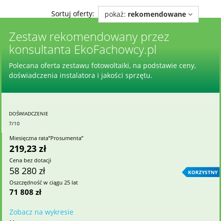
Sortuj oferty:
pokaż:
rekomendowane
Zestaw rekomendowany przez
konsultanta EkoFachowcy.pl
Polecana oferta zestawu fotowoltaiki, na podstawie ceny,
doświadczenia instalatora i jakości sprzętu.
DOŚWIADCZENIE
7/10
Miesięczna rata”Prosumenta”
219,23 zł
Cena bez dotacji
58 280 zł
KORZYSTNY
Oszczędność w ciągu 25 lat
71 808 zł
Zobacz na wykresie