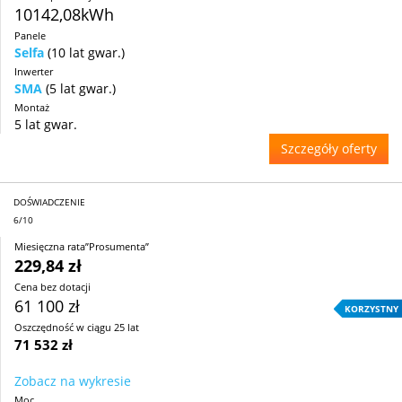
10142,08kWh
Panele
Selfa
(10 lat gwar.)
Inwerter
SMA
(5 lat gwar.)
Montaż
5 lat gwar.
Szczegóły oferty
DOŚWIADCZENIE
6/10
Miesięczna rata”Prosumenta”
229,84 zł
Cena bez dotacji
61 100 zł
KORZYSTNY
Oszczędność w ciągu 25 lat
71 532 zł
Zobacz na wykresie
Moc