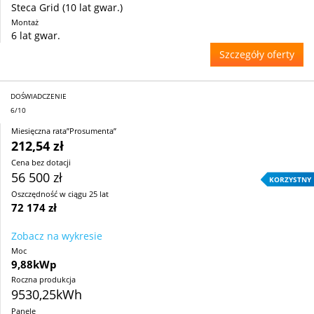
Steca Grid (10 lat gwar.)
Montaż
6 lat gwar.
Szczegóły oferty
DOŚWIADCZENIE
6/10
Miesięczna rata”Prosumenta”
212,54 zł
Cena bez dotacji
56 500 zł
KORZYSTNY
Oszczędność w ciągu 25 lat
72 174 zł
Zobacz na wykresie
Moc
9,88kWp
Roczna produkcja
9530,25kWh
Panele