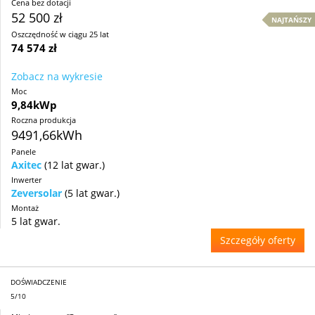
Cena bez dotacji
52 500 zł
NAJTAŃSZY
Oszczędność w ciągu 25 lat
74 574 zł
Zobacz na wykresie
Moc
9,84kWp
Roczna produkcja
9491,66kWh
Panele
Axitec
(12 lat gwar.)
Inwerter
Zeversolar
(5 lat gwar.)
Montaż
5 lat gwar.
Szczegóły oferty
DOŚWIADCZENIE
5/10