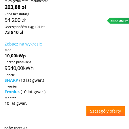
Miesięczna rata”Prosumenta”
203,88 zł
Cena bez dotacji
54 200 zł
ZNAKOMITY
Oszczędność w ciągu 25 lat
73 810 zł
Zobacz na wykresie
Moc
10,00kWp
Roczna produkcja
9540,00kWh
Panele
SHARP
(10 lat gwar.)
Inwerter
Fronius
(10 lat gwar.)
Montaż
10 lat gwar.
Szczegóły oferty
DOŚWIADCZENIE