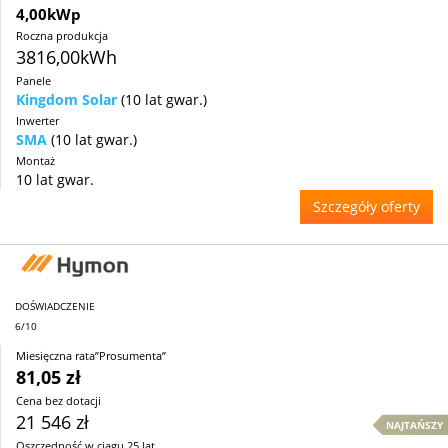
4,00kWp
Roczna produkcja
3816,00kWh
Panele
Kingdom Solar
(10 lat gwar.)
Inwerter
SMA
(10 lat gwar.)
Montaż
10 lat gwar.
Szczegóły oferty
DOŚWIADCZENIE
6/10
Miesięczna rata”Prosumenta”
81,05 zł
Cena bez dotacji
21 546 zł
NAJTAŃSZY
Oszczędność w ciągu 25 lat