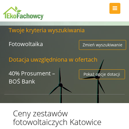
Twoje kryteria wyszukiwania
Fotowoltaika
Zmień wyszukiwanie
Dotacja uwzględniona w ofertach
40% Prosument –
Pokaż opcje dotacji
BOŚ Bank
Ceny zestawów
fotowoltaiczych Katowice