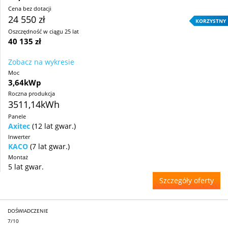
Cena bez dotacji
24 550 zł
KORZYSTNY
Oszczędność w ciągu 25 lat
40 135 zł
Zobacz na wykresie
Moc
3,64kWp
Roczna produkcja
3511,14kWh
Panele
Axitec
(12 lat gwar.)
Inwerter
KACO
(7 lat gwar.)
Montaż
5 lat gwar.
Szczegóły oferty
DOŚWIADCZENIE
7/10