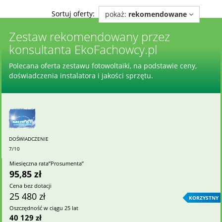
Sortuj oferty:
pokaż:
rekomendowane
Zestaw rekomendowany przez
konsultanta EkoFachowcy.pl
Polecana oferta zestawu fotowoltaiki, na podstawie ceny,
doświadczenia instalatora i jakości sprzętu.
DOŚWIADCZENIE
7/10
Miesięczna rata”Prosumenta”
95,85 zł
Cena bez dotacji
25 480 zł
KORZYSTNY
Oszczędność w ciągu 25 lat
40 129 zł