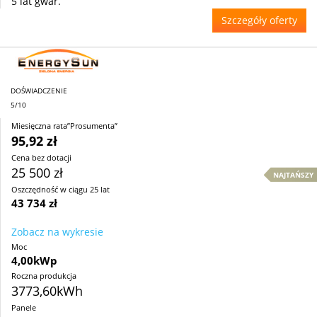
5 lat gwar.
Szczegóły oferty
DOŚWIADCZENIE
5/10
Miesięczna rata”Prosumenta”
95,92 zł
Cena bez dotacji
25 500 zł
NAJTAŃSZY
Oszczędność w ciągu 25 lat
43 734 zł
Zobacz na wykresie
Moc
4,00kWp
Roczna produkcja
3773,60kWh
Panele