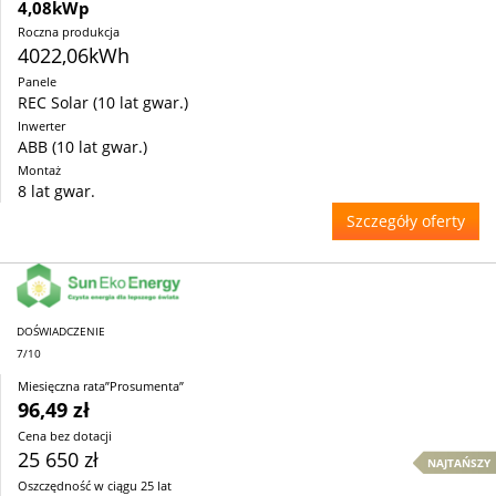
4,08kWp
Roczna produkcja
4022,06kWh
Panele
REC Solar (10 lat gwar.)
Inwerter
ABB (10 lat gwar.)
Montaż
8 lat gwar.
Szczegóły oferty
DOŚWIADCZENIE
7/10
Miesięczna rata”Prosumenta”
96,49 zł
Cena bez dotacji
25 650 zł
NAJTAŃSZY
Oszczędność w ciągu 25 lat