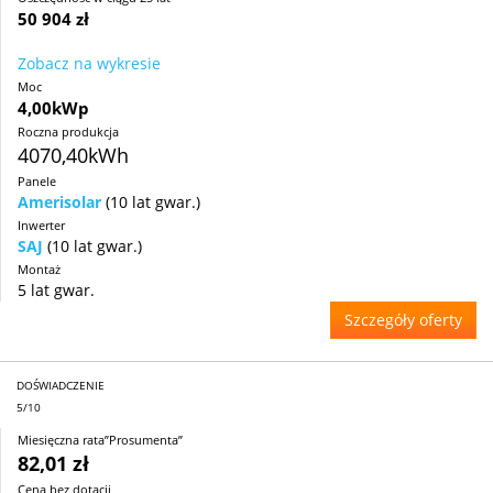
50 904 zł
Zobacz na wykresie
Moc
4,00kWp
Roczna produkcja
4070,40kWh
Panele
Amerisolar
(10 lat gwar.)
Inwerter
SAJ
(10 lat gwar.)
Montaż
5 lat gwar.
Szczegóły oferty
DOŚWIADCZENIE
5/10
Miesięczna rata”Prosumenta”
82,01 zł
Cena bez dotacji