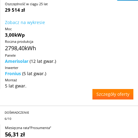
Oszczędność w ciągu 25 lat
29 514 zł
Zobacz na wykresie
Moc
3,00kWp
Roczna produkcja
2798,40kWh
Panele
Amerisolar
(12 lat gwar.)
Inwerter
Fronius
(5 lat gwar.)
Montaż
5 lat gwar.
Szczegóły oferty
DOŚWIADCZENIE
6/10
Miesięczna rata”Prosumenta”
56,31 zł