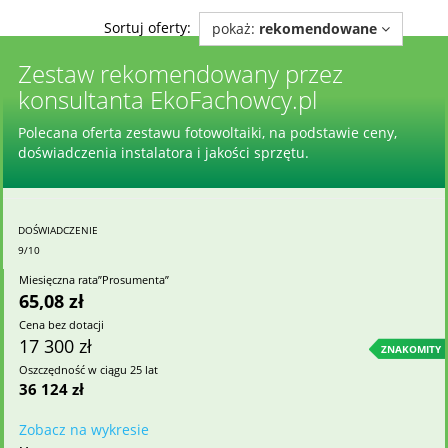
Sortuj oferty:
pokaż:
rekomendowane
Zestaw rekomendowany przez
konsultanta EkoFachowcy.pl
Polecana oferta zestawu fotowoltaiki, na podstawie ceny,
doświadczenia instalatora i jakości sprzętu.
DOŚWIADCZENIE
9/10
Miesięczna rata”Prosumenta”
65,08 zł
Cena bez dotacji
17 300 zł
ZNAKOMITY
Oszczędność w ciągu 25 lat
36 124 zł
Zobacz na wykresie