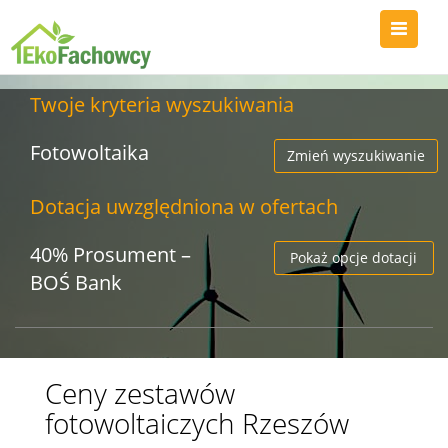
Twoje kryteria wyszukiwania
Fotowoltaika
Zmień wyszukiwanie
Dotacja uwzględniona w ofertach
40% Prosument –
Pokaż opcje dotacji
BOŚ Bank
Ceny zestawów
fotowoltaiczych Rzeszów