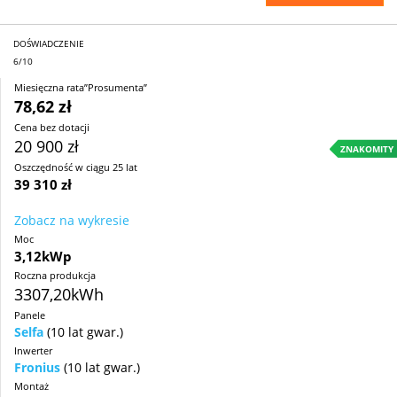
DOŚWIADCZENIE
6/10
Miesięczna rata”Prosumenta”
78,62 zł
Cena bez dotacji
20 900 zł
ZNAKOMITY
Oszczędność w ciągu 25 lat
39 310 zł
Zobacz na wykresie
Moc
3,12kWp
Roczna produkcja
3307,20kWh
Panele
Selfa
(10 lat gwar.)
Inwerter
Fronius
(10 lat gwar.)
Montaż