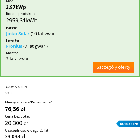
Moc
2,97kWp
Roczna produkcja
2959,31kWh
Panele
Jinko Solar
(10 lat gwar.)
Inwerter
Fronius
(7 lat gwar.)
Montaż
3 lata gwar.
Szczegóły oferty
DOŚWIADCZENIE
6/10
Miesięczna rata”Prosumenta”
76,36 zł
Cena bez dotacji
20 300 zł
KORZYSTNY
Oszczędność w ciągu 25 lat
33 033 zł