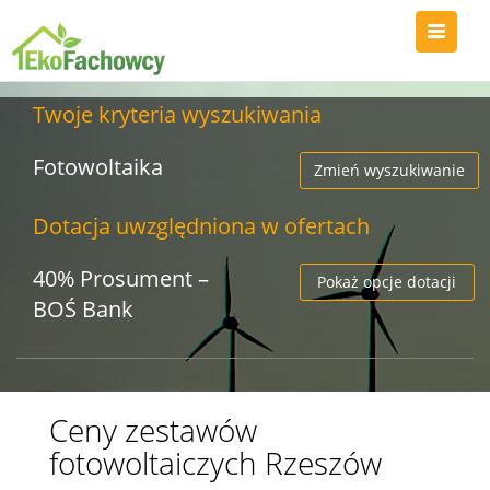
Twoje kryteria wyszukiwania
Fotowoltaika
Zmień wyszukiwanie
Dotacja uwzględniona w ofertach
40% Prosument –
Pokaż opcje dotacji
BOŚ Bank
Ceny zestawów
fotowoltaiczych Rzeszów