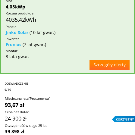
Moc
4,05kWp
Roczna produkcja
4035,42kWh
Panele
Jinko Solar
(10 lat gwar.)
Inwerter
Fronius
(7 lat gwar.)
Montaż
3 lata gwar.
Szczegóły oferty
DOŚWIADCZENIE
6/10
Miesięczna rata”Prosumenta”
93,67 zł
Cena bez dotacji
24 900 zł
KORZYSTNY
Oszczędność w ciągu 25 lat
39 898 zł