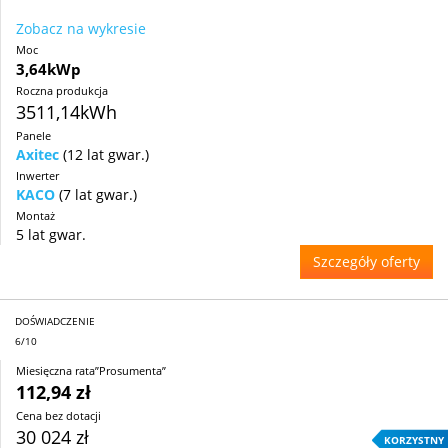
Zobacz na wykresie
Moc
3,64kWp
Roczna produkcja
3511,14kWh
Panele
Axitec
(12 lat gwar.)
Inwerter
KACO
(7 lat gwar.)
Montaż
5 lat gwar.
Szczegóły oferty
DOŚWIADCZENIE
6/10
Miesięczna rata”Prosumenta”
112,94 zł
Cena bez dotacji
30 024 zł
KORZYSTNY