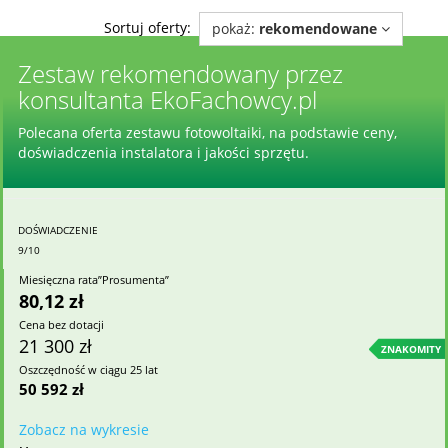
Sortuj oferty:
pokaż:
rekomendowane
Zestaw rekomendowany przez
konsultanta EkoFachowcy.pl
Polecana oferta zestawu fotowoltaiki, na podstawie ceny,
doświadczenia instalatora i jakości sprzętu.
DOŚWIADCZENIE
9/10
Miesięczna rata”Prosumenta”
80,12 zł
Cena bez dotacji
21 300 zł
ZNAKOMITY
Oszczędność w ciągu 25 lat
50 592 zł
Zobacz na wykresie