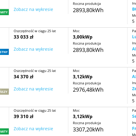
In
Roczna produkcja
B
Zobacz na wykresie
2893,80kWh
MITY
Mo
5 
Oszczędność w ciągu 25 lat
Moc
Pa
33 033 zł
3,00kWp
L
In
Roczna produkcja
A
Zobacz na wykresie
2893,80kWh
STNY
Mo
5 
Oszczędność w ciągu 25 lat
Moc
Pa
34 370 zł
3,12kWp
A
In
Roczna produkcja
Z
Zobacz na wykresie
2976,48kWh
ŃSZY
Mo
5 
Oszczędność w ciągu 25 lat
Moc
Pa
39 310 zł
3,12kWp
S
In
Roczna produkcja
F
Zobacz na wykresie
3307,20kWh
MITY
Mo