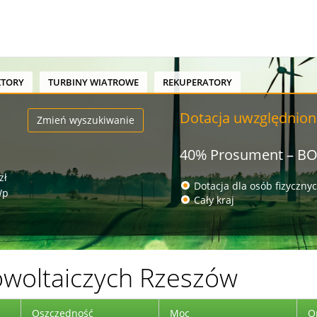
KTORY
TURBINY WIATROWE
REKUPERATORY
Dotacja uwzględnion
Zmień wyszukiwanie
40% Prosument – B
zł
Dotacja dla osób fizyczny
Wp
Cały kraj
owoltaiczych Rzeszów
Oszczędność
Moc
O