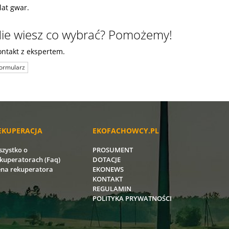
lat gwar.
ie wiesz co wybrać? Pomożemy!
ontakt z ekspertem.
ormularz
EKUPERACJA
EKOFACHOWCY.PL
zystko o
PROSUMENT
kuperatorach (Faq)
DOTACJE
na rekuperatora
EKONEWS
KONTAKT
REGULAMIN
POLITYKA PRYWATNOŚCI