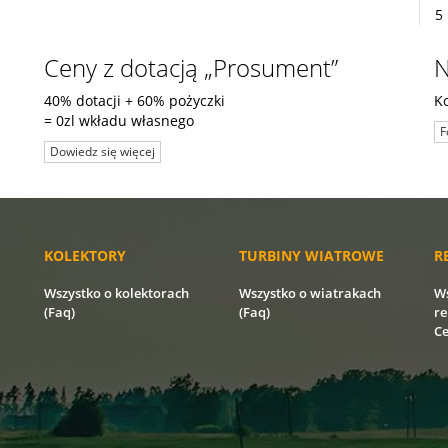
5 
Ceny z dotacją „Prosument”
N
40% dotacji + 60% pożyczki
K
= 0zl wkładu własnego
F
Dowiedz się więcej
KOLEKTORY
TURBINY WIATROWE
R
Wszystko o kolektorach
Wszystko o wiatrakach
Ws
(Faq)
(Faq)
re
Ce