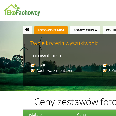
FOTOWOLTAIKA
POMPY CIEPŁA
KOLE
Twoje kryteria wyszukiwania
Fotowoltaika
35-001
200 
Dachowa z montażem
3 k
Ceny zestawów fot
Instalator
Cena