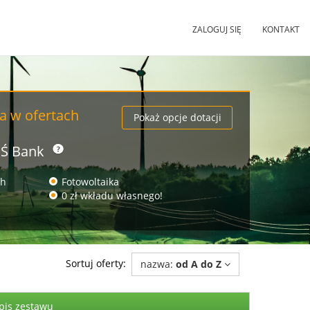
ZALOGUJ SIĘ
KONTAKT
a w ofertach
Pokaż opcje dotacji
OŚ Bank
ch
Fotowoltaika
0 zł wkładu własnego!
Sortuj oferty:
nazwa:
od A do Z
pis zestawu