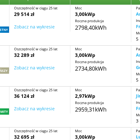
Oszczędność w ciągu 25 lat
Moc
Pa
29 514 zł
3,00kWp
A
In
Roczna produkcja
F
Zobacz na wykresie
2798,40kWh
STNY
Mo
5 
Oszczędność w ciągu 25 lat
Moc
Pa
32 289 zł
3,00kWp
A
In
Roczna produkcja
G
Zobacz na wykresie
2734,80kWh
ŃSZY
Mo
5 
Oszczędność w ciągu 25 lat
Moc
Pa
36 124 zł
2,97kWp
J
In
Roczna produkcja
F
Zobacz na wykresie
2959,31kWh
MITY
Mo
3 
Oszczędność w ciągu 25 lat
Moc
Pa
32 695 zł
3,00kWp
L