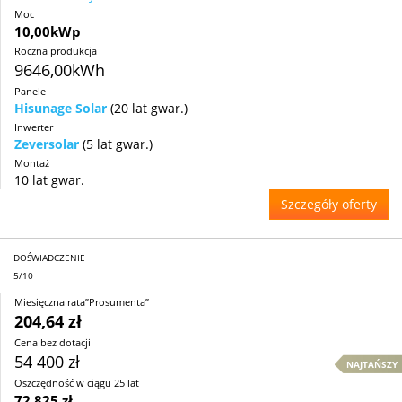
Moc
10,00kWp
Roczna produkcja
9646,00kWh
Panele
Hisunage Solar
(20 lat gwar.)
Inwerter
Zeversolar
(5 lat gwar.)
Montaż
10 lat gwar.
Szczegóły oferty
DOŚWIADCZENIE
5/10
Miesięczna rata”Prosumenta”
204,64 zł
Cena bez dotacji
54 400 zł
NAJTAŃSZY
Oszczędność w ciągu 25 lat
72 825 zł