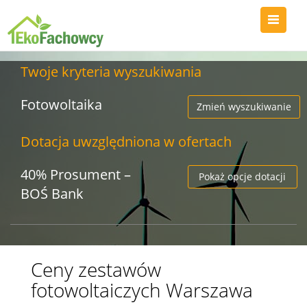
Twoje kryteria wyszukiwania
Fotowoltaika
Zmień wyszukiwanie
Dotacja uwzględniona w ofertach
40% Prosument –
Pokaż opcje dotacji
BOŚ Bank
Ceny zestawów
fotowoltaiczych Warszawa