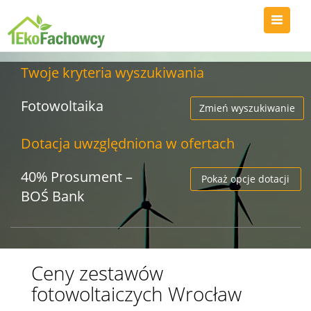
Twoje kryteria wyszukiwania
Fotowoltaika
Zmień wyszukiwanie
Dotacja uwzględniona w ofertach
40% Prosument –
Pokaż opcje dotacji
BOŚ Bank
Ceny zestawów
fotowoltaiczych Wrocław