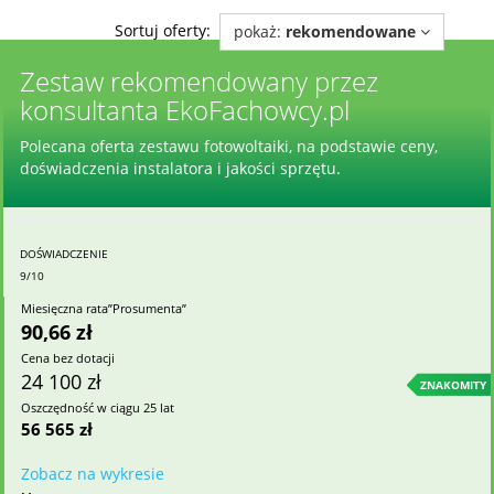
Sortuj oferty:
pokaż:
rekomendowane
Zestaw rekomendowany przez
konsultanta EkoFachowcy.pl
Polecana oferta zestawu fotowoltaiki, na podstawie ceny,
doświadczenia instalatora i jakości sprzętu.
DOŚWIADCZENIE
9/10
Miesięczna rata”Prosumenta”
90,66 zł
Cena bez dotacji
24 100 zł
ZNAKOMITY
Oszczędność w ciągu 25 lat
56 565 zł
Zobacz na wykresie