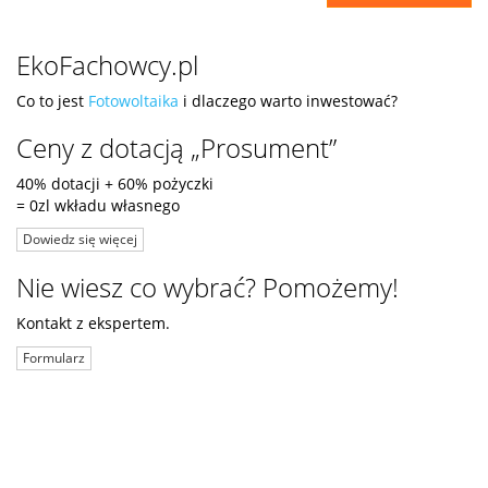
EkoFachowcy.pl
Co to jest
Fotowoltaika
i dlaczego warto inwestować?
Ceny z dotacją „Prosument”
40% dotacji + 60% pożyczki
= 0zl wkładu własnego
Dowiedz się więcej
Nie wiesz co wybrać? Pomożemy!
Kontakt z ekspertem.
Formularz
ul. Niemierzyńska 17a, 71-441 Szczecin
© 2019
Ekofachowcy.pl
. Wszystkie prawa zastrzeżone.