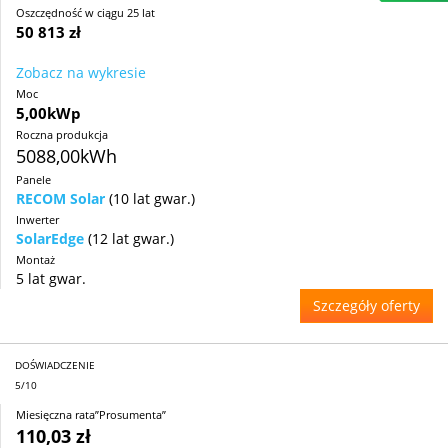
Oszczędność w ciągu 25 lat
50 813 zł
Zobacz na wykresie
Moc
5,00kWp
Roczna produkcja
5088,00kWh
Panele
RECOM Solar
(10 lat gwar.)
Inwerter
SolarEdge
(12 lat gwar.)
Montaż
5 lat gwar.
Szczegóły oferty
DOŚWIADCZENIE
5/10
Miesięczna rata”Prosumenta”
110,03 zł