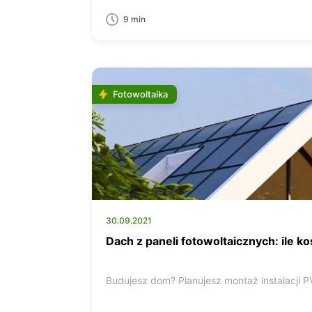
9 min
Fotowoltaika
30.09.2021
Dach z paneli fotowoltaicznych: ile ko
Budujesz dom? Planujesz montaż instalacji 