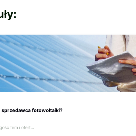
uły:
j sprzedawca fotowoltaiki?
ość firm i ofert…