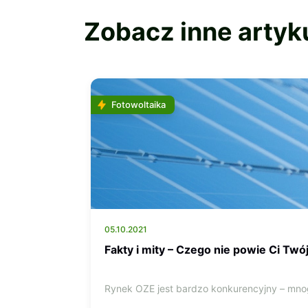
Zobacz inne artyk
Fotowoltaika
05.10.2021
Fakty i mity – Czego nie powie Ci Twó
Rynek OZE jest bardzo konkurencyjny – mnog