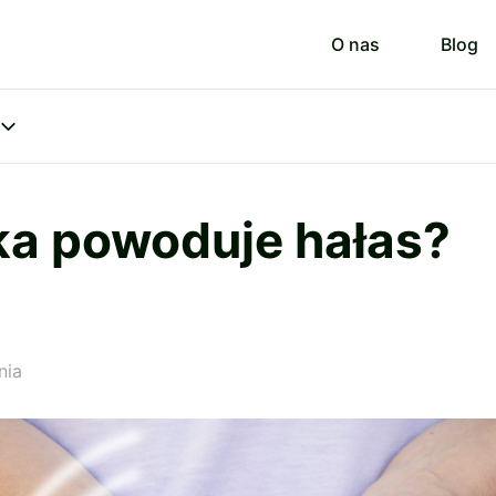
O nas
Blog
ka powoduje hałas?
nia