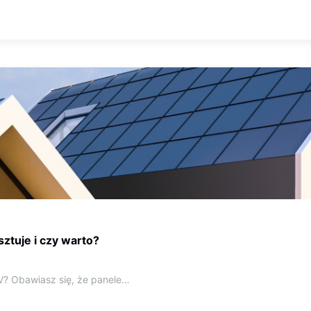
sztuje i czy warto?
PV? Obawiasz się, że panele…