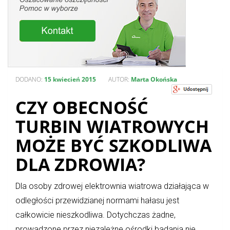
DODANO:
15 kwiecień 2015
AUTOR:
Marta Okońska
CZY OBECNOŚĆ
TURBIN WIATROWYCH
MOŻE BYĆ SZKODLIWA
DLA ZDROWIA?
Dla osoby zdrowej elektrownia wiatrowa działająca w
odległości przewidzianej normami hałasu jest
całkowicie nieszkodliwa. Dotychczas żadne,
prowadzone przez niezależne ośrodki badania nie