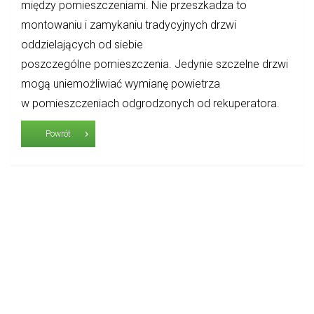
między pomieszczeniami. Nie przeszkadza to
montowaniu i zamykaniu tradycyjnych drzwi
oddzielających od siebie
poszczególne pomieszczenia. Jedynie szczelne drzwi
mogą uniemożliwiać wymianę powietrza
w pomieszczeniach odgrodzonych od rekuperatora.
Powrót
ul. Niemierzyńska 17a, 71-441 Szczecin
© 2019
Ekofachowcy.pl
. Wszystkie prawa zastrzeżone.
Ekofachowcy.pl.
Ta strona używa cookie i innych technologii. Korzystając z niej wyrażasz
zgodę na ich używanie, zgodnie z aktualnymi ustawieniami
przeglądarki.
Więcej informacji