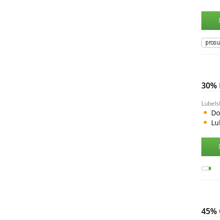
pros
30% 
Lubels
Do
Lu
45%