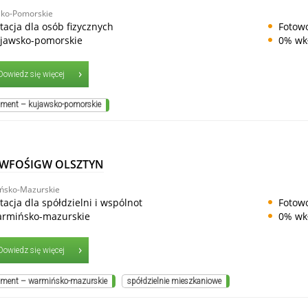
ko-Pomorskie
tacja dla osób fizycznych
Fotowo
jawsko-pomorskie
0% wk
Dowiedz się więcej
ment – kujawsko-pomorskie
 WFOŚIGW OLSZTYN
ńsko-Mazurskie
tacja dla spółdzielni i wspólnot
Fotowo
rmińsko-mazurskie
0% wk
Dowiedz się więcej
ment – warmińsko-mazurskie
spółdzielnie mieszkaniowe