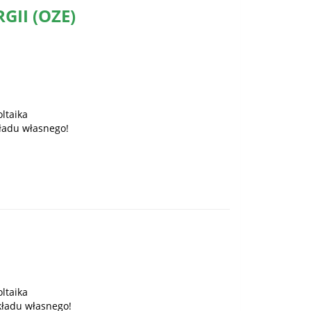
II (OZE)
ltaika
ładu własnego!
ltaika
kładu własnego!