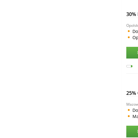
30%
Opolsk
Do
Op
25%
Mazow
Do
Ma