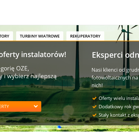
TORY
TURBINY WIATROWE
REKUPERATORY
ferty instalatorów!
Eksperci odn
gorię OZE,
Nasi klienci od grud
 i wybierz najlepszą
fotowoltaicznych na 
nich!
Oferty wielu insta
ERTY
Dodatkowy rok gw
Stały kontakt z eks