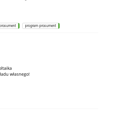
 prosument
program prosument
ltaika
ładu własnego!