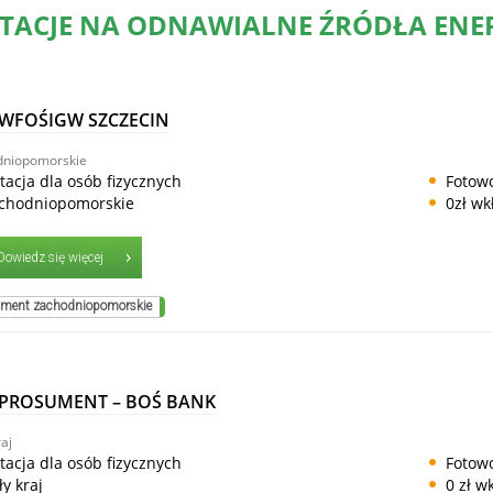
TACJE NA ODNAWIALNE ŹRÓDŁA ENERG
WFOŚIGW SZCZECIN
dniopomorskie
tacja dla osób fizycznych
Fotowo
chodniopomorskie
0zł wk
Dowiedz się więcej
ment zachodniopomorskie
 PROSUMENT – BOŚ BANK
aj
tacja dla osób fizycznych
Fotowo
ły kraj
0 zł w