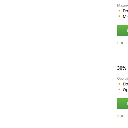
Mazow
Do
Ma
30%
Opolsk
Do
Op