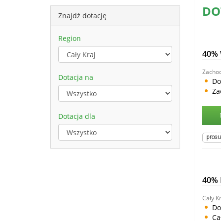
DO
Znajdź dotację
Region
40% 
Zacho
Dotacja na
Do
Za
Dotacja dla
prosu
40%
Cały Kr
Do
Ca