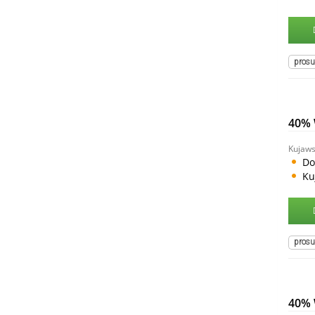
prosu
40%
Kujaws
Do
Ku
prosu
40%