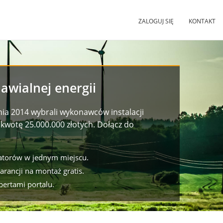
ZALOGUJ SIĘ
KONTAKT
awialnej energii
nia 2014 wybrali wykonawców instalacji
kwotę 25.000.000 złotych. Dołącz do
latorów w jednym miejscu.
arancji
na montaż gratis.
pertami portalu.