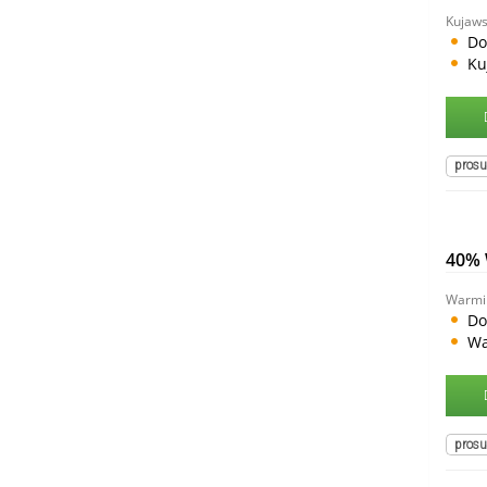
Kujaws
Do
Ku
prosu
40%
Warmi
Do
Wa
prosu