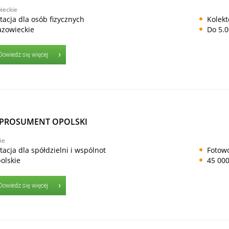
ieckie
tacja dla osób fizycznych
Kolekt
zowieckie
Do 5.0
Dowiedz się więcej
 PROSUMENT OPOLSKI
ie
tacja dla spółdzielni i wspólnot
Fotowo
olskie
45 000
Dowiedz się więcej