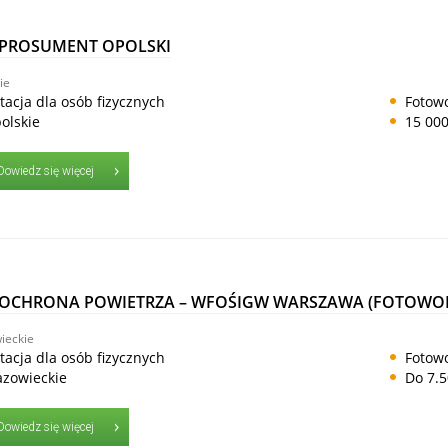
 PROSUMENT OPOLSKI
ie
tacja dla osób fizycznych
Fotowo
olskie
15 000
Dowiedz się więcej
 OCHRONA POWIETRZA – WFOŚIGW WARSZAWA (FOTOWOL
ieckie
tacja dla osób fizycznych
Fotowo
zowieckie
Do 7.5
Dowiedz się więcej