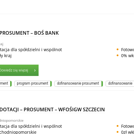
 PROSUMENT – BOŚ BANK
aj
tacja dla spółdzielni i wspólnot
Fotowo
ły kraj
0% wk
Dowiedz się więcej
ument
program prosument
dofinansowanie prosument
dofinansowanie
DOTACJI – PROSUMENT – WFOŚIGW SZCZECIN
dniopomorskie
tacja dla spółdzielni i wspólnot
Fotowo
chodniopomorskie
0zł wk