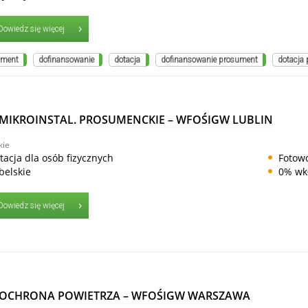
Dowiedz się więcej
ument
dofinansowanie
dotacja
dofinansowanie prosument
dotacja
MIKROINSTAL. PROSUMENCKIE – WFOŚIGW LUBLIN
kie
tacja dla osób fizycznych
Fotowo
belskie
0% wk
Dowiedz się więcej
 OCHRONA POWIETRZA – WFOŚIGW WARSZAWA