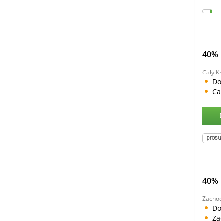
40%
Cały Kr
Do
Ca
pros
40% 
Zacho
Do
Za