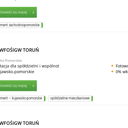
Dowiedz się więcej
ment zachodniopomorskie
 WFOŚIGW TORUŃ
ko-Pomorskie
tacja dla spółdzielni i wspólnot
Fotowo
jawsko-pomorskie
0% wk
Dowiedz się więcej
ment – kujawsko-pomorskie
spółdzielnie mieszkaniowe
 WFOŚIGW TORUŃ