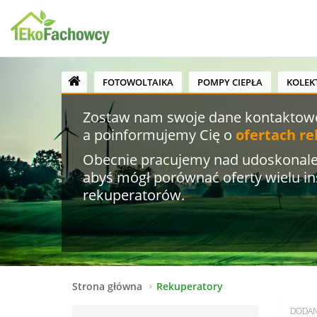
FOTOWOLTAIKA
POMPY CIEPŁA
KOLEK
Zostaw nam swoje dane kontaktow
a poinformujemy Cię o
ofertach r
Obecnie pracujemy nad udoskonale
abyś mógł porównać oferty wielu in
rekuperatorów.
Strona główna
Rekuperatory
DODA