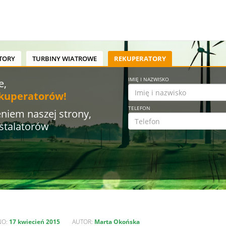
TORY
TURBINY WIATROWE
REKUPERATORY
IMIĘ I NAZWISKO
e,
ekuperatorów!
TELEFON
niem naszej strony,
stalatorów
NO:
17 kwiecień 2015
AUTOR:
Marta Okońska