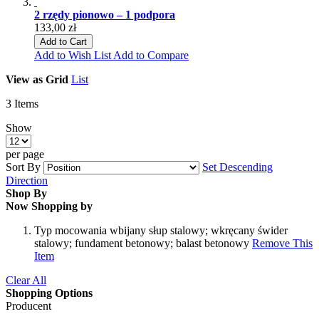
2 rzędy pionowo – 1 podpora
133,00 zł
Add to Cart
Add to Wish List
Add to Compare
View as
Grid
List
3
Items
Show
per page
Sort By
Set Descending
Direction
Shop By
Now Shopping by
Typ mocowania
wbijany słup stalowy; wkręcany świder
stalowy; fundament betonowy; balast betonowy
Remove This
Item
Clear All
Shopping Options
Producent