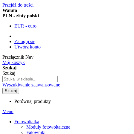
Przejdź do treści
Waluta
PLN - złoty polski
EUR - euro
Zaloguj się
Utwórz konto
Przełącznik Nav
Mój koszyk
Szukaj
Szukaj
Wyszukiwanie zaawansowane
Szukaj
Porównaj produkty
Menu
Fotowoltaika
Moduły fotowoltaiczne
Falowniki