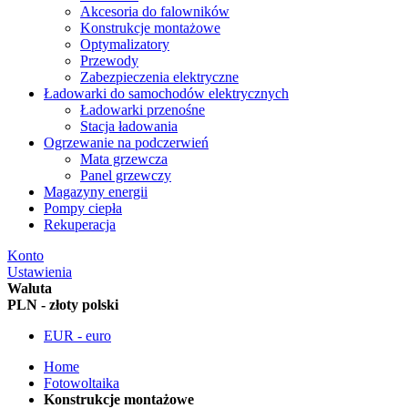
Akcesoria do falowników
Konstrukcje montażowe
Optymalizatory
Przewody
Zabezpieczenia elektryczne
Ładowarki do samochodów elektrycznych
Ładowarki przenośne
Stacja ładowania
Ogrzewanie na podczerwień
Mata grzewcza
Panel grzewczy
Magazyny energii
Pompy ciepła
Rekuperacja
Konto
Ustawienia
Waluta
PLN - złoty polski
EUR - euro
Home
Fotowoltaika
Konstrukcje montażowe