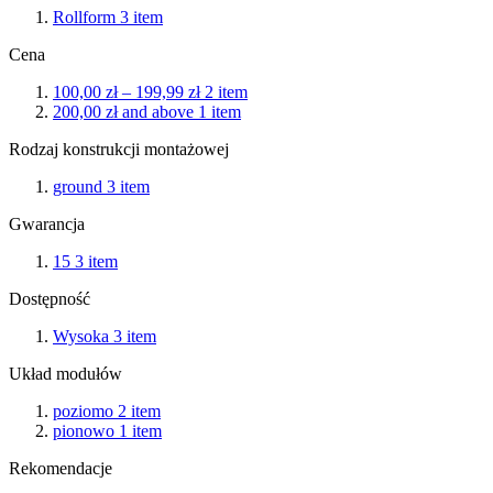
Rollform
3
item
Cena
100,00 zł
–
199,99 zł
2
item
200,00 zł
and above
1
item
Rodzaj konstrukcji montażowej
ground
3
item
Gwarancja
15
3
item
Dostępność
Wysoka
3
item
Układ modułów
poziomo
2
item
pionowo
1
item
Rekomendacje