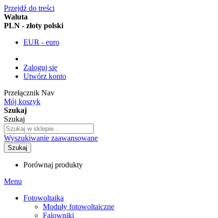
Przejdź do treści
Waluta
PLN - złoty polski
EUR - euro
Zaloguj się
Utwórz konto
Przełącznik Nav
Mój koszyk
Szukaj
Szukaj
Wyszukiwanie zaawansowane
Szukaj
Porównaj produkty
Menu
Fotowoltaika
Moduły fotowoltaiczne
Falowniki