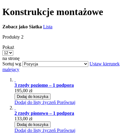
Konstrukcje montażowe
Zobacz jako
Siatka
Lista
Produkty
2
Pokaż
na stronę
Sortuj wg
Ustaw kierunek
malejący
3 rzędy poziomo – 1 podpora
195,00 zł
Dodaj do koszyka
Dodaj do listy życzeń
Porównaj
2 rzędy pionowo – 1 podpora
133,00 zł
Dodaj do koszyka
Dodaj do listy życzeń
Porównaj