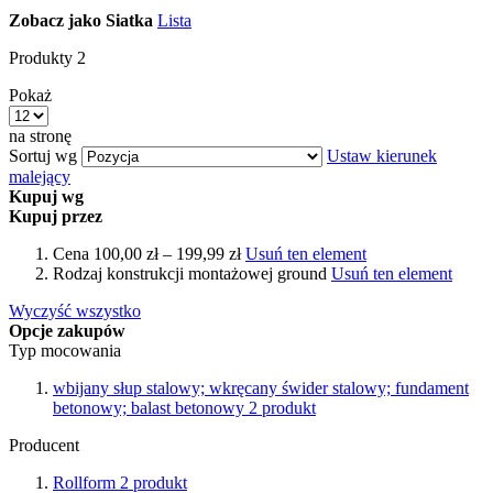
Zobacz jako
Siatka
Lista
Produkty
2
Pokaż
na stronę
Sortuj wg
Ustaw kierunek
malejący
Kupuj wg
Kupuj przez
Cena
100,00 zł – 199,99 zł
Usuń ten element
Rodzaj konstrukcji montażowej
ground
Usuń ten element
Wyczyść wszystko
Opcje zakupów
Typ mocowania
wbijany słup stalowy; wkręcany świder stalowy; fundament
betonowy; balast betonowy
2
produkt
Producent
Rollform
2
produkt