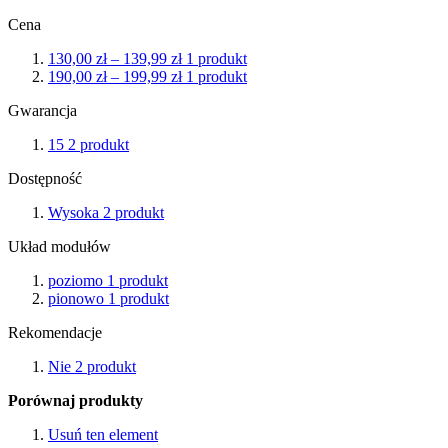
Cena
130,00 zł
–
139,99 zł
1
produkt
190,00 zł
–
199,99 zł
1
produkt
Gwarancja
15
2
produkt
Dostępność
Wysoka
2
produkt
Układ modułów
poziomo
1
produkt
pionowo
1
produkt
Rekomendacje
Nie
2
produkt
Porównaj produkty
Usuń ten element