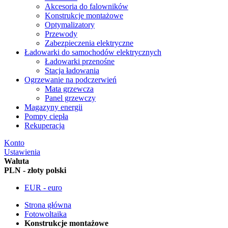
Akcesoria do falowników
Konstrukcje montażowe
Optymalizatory
Przewody
Zabezpieczenia elektryczne
Ładowarki do samochodów elektrycznych
Ładowarki przenośne
Stacja ładowania
Ogrzewanie na podczerwień
Mata grzewcza
Panel grzewczy
Magazyny energii
Pompy ciepła
Rekuperacja
Konto
Ustawienia
Waluta
PLN - złoty polski
EUR - euro
Strona główna
Fotowoltaika
Konstrukcje montażowe