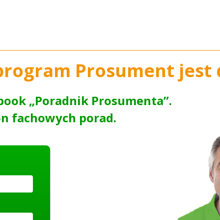
program Prosument jest d
book „Poradnik Prosumenta”.
on fachowych porad.