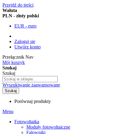
Przejdź do treści
Waluta
PLN - złoty polski
EUR - euro
Zaloguj się
Utwórz konto
Przełącznik Nav
Mój koszyk
Szukaj
Szukaj
Wyszukiwanie zaawansowane
Szukaj
Porównaj produkty
Menu
Fotowoltaika
Moduły fotowoltaiczne
Falowniki