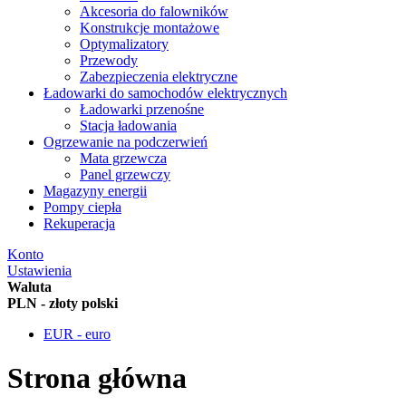
Akcesoria do falowników
Konstrukcje montażowe
Optymalizatory
Przewody
Zabezpieczenia elektryczne
Ładowarki do samochodów elektrycznych
Ładowarki przenośne
Stacja ładowania
Ogrzewanie na podczerwień
Mata grzewcza
Panel grzewczy
Magazyny energii
Pompy ciepła
Rekuperacja
Konto
Ustawienia
Waluta
PLN - złoty polski
EUR - euro
Strona główna