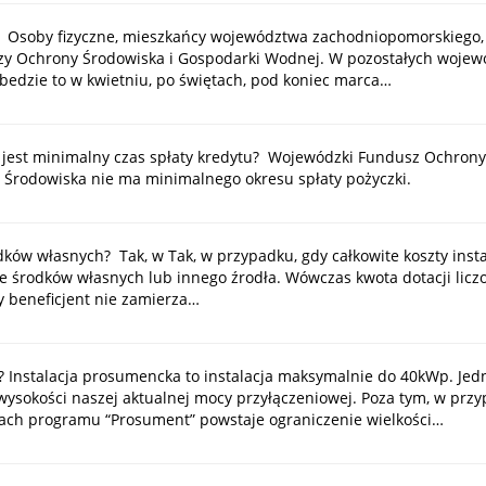
? Osoby fizyczne, mieszkańcy województwa zachodniopomorskiego
zy Ochrony Środowiska i Gospodarki Wodnej. W pozostałych wojew
edzie to w kwietniu, po świętach, pod koniec marca…
jest minimalny czas spłaty kredytu? Wojewódzki Fundusz Ochrony 
 Środowiska nie ma minimalnego okresu spłaty pożyczki.
dków własnych? Tak, w Tak, w przypadku, gdy całkowite koszty ins
e środków własnych lub innego źrodła. Wówczas kwota dotacji licz
y beneficjent nie zamierza…
j? Instalacja prosumencka to instalacja maksymalnie do 40kWp. Je
o wysokości naszej aktualnej mocy przyłączeniowej. Poza tym, w p
ach programu “Prosument” powstaje ograniczenie wielkości…