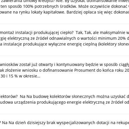
z zawierania umowy kredytu? Nie. By uzyskać dofinansowanie inwes
ten sposób 100% potrzebnych środków. Może oczywiście dokonać wc
owane na rynku lokaty kapitałowe. Bardziej opłaca się więc dokon
ontaż instalacji produkującej ciepło? Tak, Tak, ale maksymalnie w
gię elektryczną ze źródeł odnawialnych o wartości minimum 20% d
instalacje produkujące wyłączne energię cieplną (kolektory słonec
niosków został już otwarty i kontynuowany będzie w sposób ciągł
ednak złożenie wniosku o dofinansowanie Prosument do końca roku 2
30 i 15 % w okresie…
olektorów? Na Na budowę kolektorów słonecznych można uzyskać 
udowa urządzenia produkującego energie elektryczną ze źródeł odn
Na Na dzień dzisiejszy brak wyspecjalizowanych dotacji na rekup