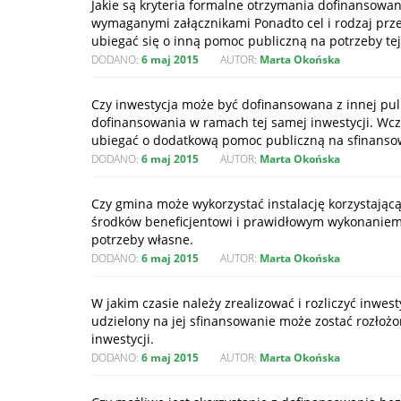
Jakie są kryteria formalne otrzymania dofinansowan
wymaganymi załącznikami Ponadto cel i rodzaj prz
ubiegać się o inną pomoc publiczną na potrzeby tej
DODANO:
6 maj 2015
AUTOR:
Marta Okońska
Czy inwestycja może być dofinansowana z innej pul
dofinansowania w ramach tej samej inwestycji. Wcz
ubiegać o dodatkową pomoc publiczną na sfinanso
DODANO:
6 maj 2015
AUTOR:
Marta Okońska
Czy gmina może wykorzystać instalację korzystając
środków beneficjentowi i prawidłowym wykonaniem
potrzeby własne.
DODANO:
6 maj 2015
AUTOR:
Marta Okońska
W jakim czasie należy zrealizować i rozliczyć inwe
udzielony na jej sfinansowanie może zostać rozłożo
inwestycji.
DODANO:
6 maj 2015
AUTOR:
Marta Okońska