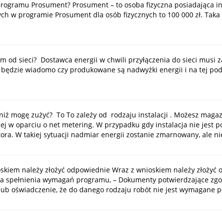
rogramu Prosument? Prosument – to osoba fizyczna posiadająca i
 w programie Prosument dla osób fizycznych to 100 000 zł. Taka k
łem od sieci? Dostawca energii w chwili przyłączenia do sieci musi
Wtedy będzie wiadomo czy produkowane są nadwyżki energii i na tej 
ii niż mogę zużyć? To To zależy od rodzaju instalacji . Możesz ma
j w oparciu o net metering. W przypadku gdy instalacja nie jest pod
ora. W takiej sytuacji nadmiar energii zostanie zmarnowany, ale 
skiem należy złożyć odpowiednie Wraz z wnioskiem należy złożyć odp
nta spełnienia wymagań programu, – Dokumenty potwierdzające z
lub oświadczenie, że do danego rodzaju robót nie jest wymagane 