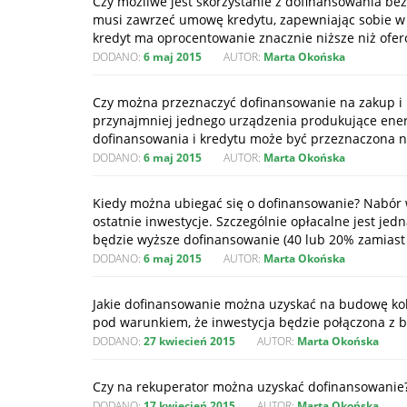
Czy możliwe jest skorzystanie z dofinansowania be
musi zawrzeć umowę kredytu, zapewniając sobie w 
kredyt ma oprocentowanie znacznie niższe niż ofer
DODANO:
6 maj 2015
AUTOR:
Marta Okońska
Czy można przeznaczyć dofinansowanie na zakup i m
przynajmniej jednego urządzenia produkujące ener
dofinansowania i kredytu może być przeznaczona na 
DODANO:
6 maj 2015
AUTOR:
Marta Okońska
Kiedy można ubiegać się o dofinansowanie? Nabór w
ostatnie inwestycje. Szczególnie opłacalne jest j
będzie wyższe dofinansowanie (40 lub 20% zamiast 
DODANO:
6 maj 2015
AUTOR:
Marta Okońska
Jakie dofinansowanie można uzyskać na budowę k
pod warunkiem, że inwestycja będzie połączona z b
DODANO:
27 kwiecień 2015
AUTOR:
Marta Okońska
Czy na rekuperator można uzyskać dofinansowanie? 
DODANO:
17 kwiecień 2015
AUTOR:
Marta Okońska