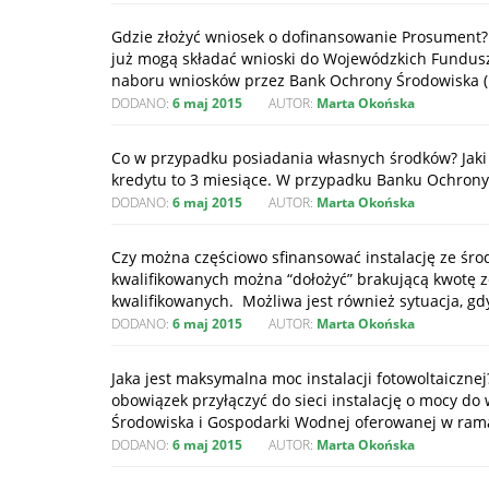
Gdzie złożyć wniosek o dofinansowanie Prosument
już mogą składać wnioski do Wojewódzkich Fundus
naboru wniosków przez Bank Ochrony Środowiska (b
DODANO:
6 maj 2015
AUTOR:
Marta Okońska
Co w przypadku posiadania własnych środków? Jaki 
kredytu to 3 miesiące. W przypadku Banku Ochrony
DODANO:
6 maj 2015
AUTOR:
Marta Okońska
Czy można częściowo sfinansować instalację ze śro
kwalifikowanych można “dołożyć” brakującą kwotę z
kwalifikowanych. Możliwa jest również sytuacja, gd
DODANO:
6 maj 2015
AUTOR:
Marta Okońska
Jaka jest maksymalna moc instalacji fotowoltaiczne
obowiązek przyłączyć do sieci instalację o mocy d
Środowiska i Gospodarki Wodnej oferowanej w ram
DODANO:
6 maj 2015
AUTOR:
Marta Okońska