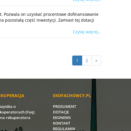
nt. Pozwala on uzyskać procentowe dofinansowanie
 pozostałą część inwestycji. Zamiast tej dotacji
Czytaj więcej…
1
2
»
EKUPERACJA
EKOFACHOWCY.PL
zystko o
PROSUMENT
kuperatorach (Faq)
DOTACJE
na rekuperatora
EKONEWS
KONTAKT
REGULAMIN