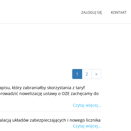
ZALOGUJ SIĘ
KONTAKT
1
2
»
su, który zabraniałby skorzystania z taryf
wprowadzić nowelizację ustawy o OZE zachęcamy do
Czytaj więcej…
talacją układów zabezpieczających i nowego licznika
Czytaj więcej…