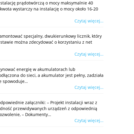
nstalację prądotwórczą o mocy maksymalnie 40
wota wystarczy na instalację o mocy około 16-20
Czytaj więcej…
 zamontować specjalny, dwukierunkowy licznik, który
podstawie można zdecydować o korzystaniu z net
Czytaj więcej…
gazynować energię w akumulatorach lub
łączona do sieci, a akumulator jest pełny, zadziała
nie spowoduje…
Czytaj więcej…
owiednie załączniki: – Projekt instalacji wraz z
godność przewidywanych urządzeń z odpowiednią
pozwolenie, – Dokumenty…
Czytaj więcej…