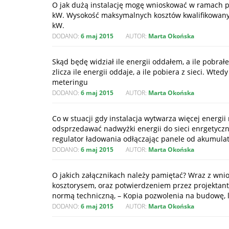
O jak dużą instalację mogę wnioskować w ramach p
kW. Wysokość maksymalnych kosztów kwalifikowanych
kW.
DODANO:
6 maj 2015
AUTOR:
Marta Okońska
Skąd będę widział ile energii oddałem, a ile pobra
zlicza ile energii oddaje, a ile pobiera z sieci. 
meteringu
DODANO:
6 maj 2015
AUTOR:
Marta Okońska
Co w stuacji gdy instalacja wytwarza więcej energ
odsprzedawać nadwyżki energii do sieci enrgetyczne
regulator ładowania odłączając panele od akumulat
DODANO:
6 maj 2015
AUTOR:
Marta Okońska
O jakich załącznikach należy pamiętać? Wraz z wnio
kosztorysem, oraz potwierdzeniem przez projekta
normą techniczną, – Kopia pozwolenia na budowę, 
DODANO:
6 maj 2015
AUTOR:
Marta Okońska