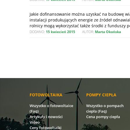
Jakie dofinansowanie można uzyskać na budowę wia
instalacji produkujących energie ze źródeł odnawial
rolnicy mogą wykorzystać także środki z funduszy
DODANO:
15 kwiecień 2015
AUTOR:
Marta Okońska
FOTOWOLTAIKA
POMPY CIEPŁA
Wszystko o fotowoltaice
Wszystko o pompach
(Faq)
ciepła (Faq)
Artykuły i nowości
Cena pompy ciepła
Video
Ceny fotowoltaiki