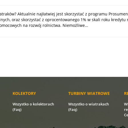
traków? Aktualnie najłatwiej jest skorzystać z programu Prosume
nych, oraz skorzystać z oprocentowanego 1% w skali roku kredytu na
 pomocowych na rozwój rolnictwa. Niemożliwe…
KOLEKTORY
TURBINY WIATROWE
R
Wszystko o kolektorach
Wszystko o wiatrakach
Ws
(Faq)
(Faq)
re
Ce