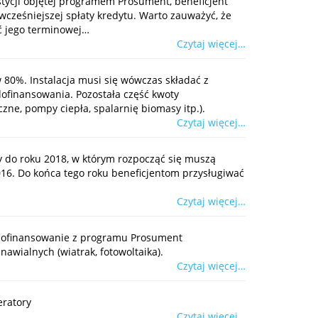
tycji objętej programem Prosument, beneficjent
ześniejszej spłaty kredytu. Warto zauważyć, że
ać jego terminowej…
Czytaj więcej…
 80%. Instalacja musi się wówczas składać z
ofinansowania. Pozostała część kwoty
zne, pompy ciepła, spalarnię biomasy itp.).
Czytaj więcej…
y do roku 2018, w którym rozpocząć się muszą
016. Do końca tego roku beneficjentom przysługiwać
Czytaj więcej…
dofinansowanie z programu Prosument
awialnych (wiatrak, fotowoltaika).
Czytaj więcej…
eratory
Czytaj więcej…