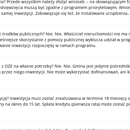
ia? Przede wszystkim należy złożyć wniosek: – na obowiązującym fo
edsięwzięcia muszą być zgodne z programem priorytetowym. Wniosk
 samej inwestycji. Zobowiązuje się też, że instalowane urządzenia
i środków publicznych? Nie. Nie. Właściciel nieruchomości nie ma
eśniejsze skorzystanie z pomocy publicznej wyklucza udział w prog
wanie inwestycji rozpoczętej w ramach programu.
ą z OZE na własne potrzeby? Nie. Nie. Gmina jest jedynie pośred
 przez niego inwestycji. Nie może wykorzystać dofinansowań, an
stycję? Inwestycja musi zostać zrealizowana w terminie 18 miesięc
ny na okres do 15 lat. Spłata kredytu (pierwsza rata) może zostać