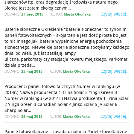
siarczanów itp. oraz degradację środowiska naturalnego.
Słońce jest zatem ekologicznym…
Czytaj więcej…
DODANO:
2 lipiec 2015
AUTOR:
Marta Okońska
Baterie słoneczne Określenie "baterie słoneczne" to synonim
paneli fotowoltaicznych – skojarzenie jest dość proste bo jest
to nic innego jak baterie wypełnione energią pochodzenia
słonecznego. Niewielkie baterie słoneczne spotykamy każdego
dnia, od wielu już lat zasilają lampy
uliczne, parkomaty czy stacjacje roweru miejskiego. Parkomat
działa przede…
Czytaj więcej…
DODANO:
25 maj 2015
AUTOR:
Marta Okońska
Producenci paneli fotowoltaicznych Numer w rankingu (w
2014r.) Nazwa producenta 1 Trina Solar 2 Yingli Green 3
Numer w rankingu (w 2014r.) Nazwa producenta 1 Trina Solar
2 Yingli Green 3 Canadian Solar 4 Jinko Solar 5 JA Solar 6
Sharp Solar…
Czytaj więcej…
DODANO:
25 maj 2015
AUTOR:
Marta Okońska
Panele fotowoltaiczne – zasada działania Panele fowoltaiczne