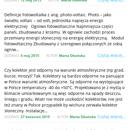
DODANO:
12 maj 2015
AUTOR:
Marta Okońska
Definicje Fotowoltaika z ang. photo-voltaic. Photo – jako
światło, voltaic – od volt, jednostka napięcia energii
elektrycznej Ogniwo fotowoltaiczne Najmniejsza części
paneli, zbudowana z krzemu. W ogniwie zachodzi proces
przemiany energii słonecznej na energię elektryczną. Moduł
fotowoltaiczny Zbudowany z szeregowo połączonych ze sobą
ogniw…
Czytaj więcej…
DODANO:
4 maj 2015
AUTOR:
Marta Okońska
Czy kolektor jest odporny na warunki atmosferyczne (np grad,
burze, mrozy)? Tak. Kolektory są bardzo odporne na panujące
w Polsce warunki atmosferyczne. Są odporne na występujące
w Polsce temperatury -40 do +50°C. Projektowano je z myślą o
klimacie umiarkowanym są więc odporne na opady deszczu,
śniegu i gradu. Wiatr nie może uszkodzić kolektorów, nie jest
też znany w Polsce przypadek by wichura zerwała kolektor
słoneczny. Instalacje…
Czytaj więcej…
DODANO:
27 kwiecień 2015
AUTOR:
Marta Okońska