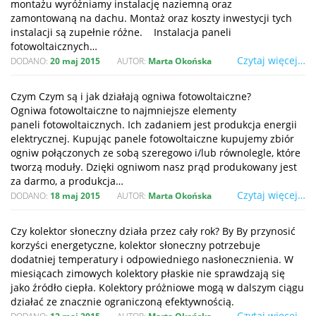
montażu wyróżniamy instalację naziemną oraz
zamontowaną na dachu. Montaż oraz koszty inwestycji tych
instalacji są zupełnie różne. Instalacja paneli
fotowoltaicznych…
Czytaj więcej…
DODANO:
20 maj 2015
AUTOR:
Marta Okońska
Czym Czym są i jak działają ogniwa fotowoltaiczne?
Ogniwa fotowoltaiczne to najmniejsze elementy
paneli fotowoltaicznych. Ich zadaniem jest produkcja energii
elektrycznej. Kupując panele fotowoltaiczne kupujemy zbiór
ogniw połączonych ze sobą szeregowo i/lub równolegle, które
tworzą moduły. Dzięki ogniwom nasz prąd produkowany jest
za darmo, a produkcja…
Czytaj więcej…
DODANO:
18 maj 2015
AUTOR:
Marta Okońska
Czy kolektor słoneczny działa przez cały rok? By By przynosić
korzyści energetyczne, kolektor słoneczny potrzebuje
dodatniej temperatury i odpowiedniego nasłonecznienia. W
miesiącach zimowych kolektory płaskie nie sprawdzają się
jako źródło ciepła. Kolektory próżniowe mogą w dalszym ciągu
działać ze znacznie ograniczoną efektywnością.
Czytaj więcej…