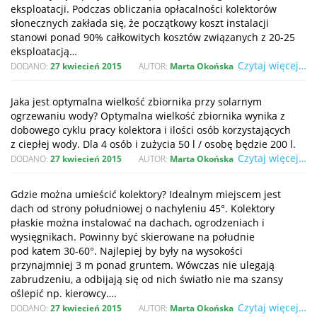
eksploatacji. Podczas obliczania opłacalności kolektorów
słonecznych zakłada się, że początkowy koszt instalacji
stanowi ponad 90% całkowitych kosztów związanych z 20-25
eksploatacją…
Czytaj więcej…
DODANO:
27 kwiecień 2015
AUTOR:
Marta Okońska
Jaka jest optymalna wielkość zbiornika przy solarnym
ogrzewaniu wody? Optymalna wielkość zbiornika wynika z
dobowego cyklu pracy kolektora i ilości osób korzystających
z ciepłej wody. Dla 4 osób i zużycia 50 l / osobę będzie 200 l.
Czytaj więcej…
DODANO:
27 kwiecień 2015
AUTOR:
Marta Okońska
Gdzie można umieścić kolektory? Idealnym miejscem jest
dach od strony południowej o nachyleniu 45°. Kolektory
płaskie można instalować na dachach, ogrodzeniach i
wysięgnikach. Powinny być skierowane na południe
pod katem 30-60°. Najlepiej by były na wysokości
przynajmniej 3 m ponad gruntem. Wówczas nie ulegają
zabrudzeniu, a odbijają się od nich światło nie ma szansy
oślepić np. kierowcy….
Czytaj więcej…
DODANO:
27 kwiecień 2015
AUTOR:
Marta Okońska