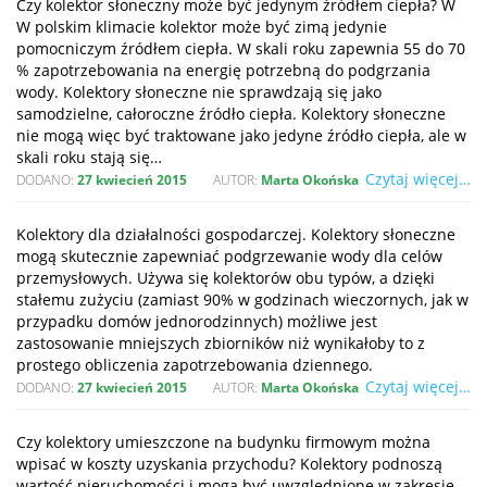
Czy kolektor słoneczny może być jedynym źródłem ciepła? W
W polskim klimacie kolektor może być zimą jedynie
pomocniczym źródłem ciepła. W skali roku zapewnia 55 do 70
% zapotrzebowania na energię potrzebną do podgrzania
wody. Kolektory słoneczne nie sprawdzają się jako
samodzielne, całoroczne źródło ciepła. Kolektory słoneczne
nie mogą więc być traktowane jako jedyne źródło ciepła, ale w
skali roku stają się…
Czytaj więcej…
DODANO:
27 kwiecień 2015
AUTOR:
Marta Okońska
Kolektory dla działalności gospodarczej. Kolektory słoneczne
mogą skutecznie zapewniać podgrzewanie wody dla celów
przemysłowych. Używa się kolektorów obu typów, a dzięki
stałemu zużyciu (zamiast 90% w godzinach wieczornych, jak w
przypadku domów jednorodzinnych) możliwe jest
zastosowanie mniejszych zbiorników niż wynikałoby to z
prostego obliczenia zapotrzebowania dziennego.
Czytaj więcej…
DODANO:
27 kwiecień 2015
AUTOR:
Marta Okońska
Czy kolektory umieszczone na budynku firmowym można
wpisać w koszty uzyskania przychodu? Kolektory podnoszą
wartość nieruchomości i mogą być uwzględnione w zakresie