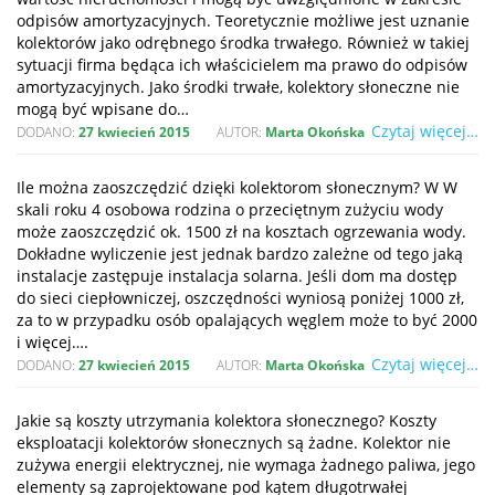
odpisów amortyzacyjnych. Teoretycznie możliwe jest uznanie
kolektorów jako odrębnego środka trwałego. Również w takiej
sytuacji firma będąca ich właścicielem ma prawo do odpisów
amortyzacyjnych. Jako środki trwałe, kolektory słoneczne nie
mogą być wpisane do…
Czytaj więcej…
DODANO:
27 kwiecień 2015
AUTOR:
Marta Okońska
Ile można zaoszczędzić dzięki kolektorom słonecznym? W W
skali roku 4 osobowa rodzina o przeciętnym zużyciu wody
może zaoszczędzić ok. 1500 zł na kosztach ogrzewania wody.
Dokładne wyliczenie jest jednak bardzo zależne od tego jaką
instalacje zastępuje instalacja solarna. Jeśli dom ma dostęp
do sieci ciepłowniczej, oszczędności wyniosą poniżej 1000 zł,
za to w przypadku osób opalających węglem może to być 2000
i więcej….
Czytaj więcej…
DODANO:
27 kwiecień 2015
AUTOR:
Marta Okońska
Jakie są koszty utrzymania kolektora słonecznego? Koszty
eksploatacji kolektorów słonecznych są żadne. Kolektor nie
zużywa energii elektrycznej, nie wymaga żadnego paliwa, jego
elementy są zaprojektowane pod kątem długotrwałej