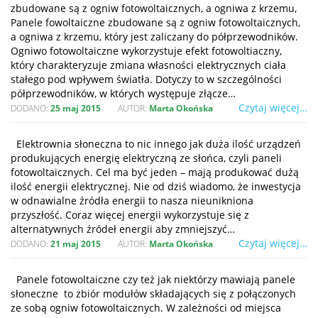
zbudowane są z ogniw fotowoltaicznych, a ogniwa z krzemu,
Panele fowoltaiczne zbudowane są z ogniw fotowoltaicznych,
a ogniwa z krzemu, który jest zaliczany do półprzewodników.
Ogniwo fotowoltaiczne wykorzystuje efekt fotowoltiaczny,
który charakteryzuje zmiana własności elektrycznych ciała
stałego pod wpływem światła. Dotyczy to w szczególności
półprzewodników, w których występuje złącze…
Czytaj więcej…
DODANO:
25 maj 2015
AUTOR:
Marta Okońska
Elektrownia słoneczna to nic innego jak duża ilość urządzeń
produkujących energię elektryczną ze słońca, czyli paneli
fotowoltaicznych. Cel ma być jeden – mają produkować dużą
ilość energii elektrycznej. Nie od dziś wiadomo, że inwestycja
w odnawialne źródła energii to nasza nieunikniona
przyszłość. Coraz więcej energii wykorzystuje się z
alternatywnych źródeł energii aby zmniejszyć…
Czytaj więcej…
DODANO:
21 maj 2015
AUTOR:
Marta Okońska
Panele fotowoltaiczne czy też jak niektórzy mawiają panele
słoneczne to zbiór modułów składających się z połączonych
ze sobą ogniw fotowoltaicznych. W zależności od miejsca