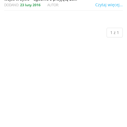
Czytaj więcej…
DODANO:
23 luty 2016
AUTOR:
1 z 1
ul. Niemierzyńska 17a, 71-441 Szczecin
© 2019
Ekofachowcy.pl
. Wszystkie prawa zastrzeżone.
Ekofachowcy.pl.
Ta strona używa cookie i innych technologii. Korzystając z niej wyrażasz
zgodę na ich używanie, zgodnie z aktualnymi ustawieniami
przeglądarki.
Więcej informacji