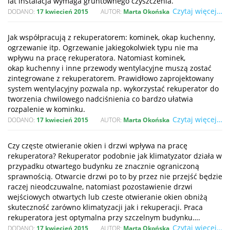
lat instalacja wymaga gruntownego czyszczenia.
Czytaj więcej…
DODANO:
17 kwiecień 2015
AUTOR:
Marta Okońska
Jak współpracują z rekuperatorem: kominek, okap kuchenny,
ogrzewanie itp. Ogrzewanie jakiegokolwiek typu nie ma
wpływu na pracę rekuperatora. Natomiast kominek,
okap kuchenny i inne przewody wentylacyjne muszą zostać
zintegrowane z rekuperatorem. Prawidłowo zaprojektowany
system wentylacyjny pozwala np. wykorzystać rekuperator do
tworzenia chwilowego nadciśnienia co bardzo ułatwia
rozpalenie w kominku.
Czytaj więcej…
DODANO:
17 kwiecień 2015
AUTOR:
Marta Okońska
Czy częste otwieranie okien i drzwi wpływa na pracę
rekuperatora? Rekuperator podobnie jak klimatyzator działa w
przypadku otwartego budynku ze znacznie ograniczoną
sprawnością. Otwarcie drzwi po to by przez nie przejść będzie
raczej nieodczuwalne, natomiast pozostawienie drzwi
wejściowych otwartych lub czeste otwieranie okien obniżą
skuteczność zarówno klimatyzacji jak i rekuperacji. Praca
rekuperatora jest optymalna przy szczelnym budynku….
Czytaj więcej…
DODANO:
17 kwiecień 2015
AUTOR:
Marta Okońska