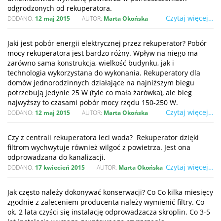
odgrodzonych od rekuperatora.
Czytaj więcej…
DODANO:
12 maj 2015
AUTOR:
Marta Okońska
Jaki jest pobór energii elektrycznej przez rekuperator? Pobór
mocy rekuperatora jest bardzo różny. Wpływ na niego ma
zarówno sama konstrukcja, wielkość budynku, jak i
technologia wykorzystana do wykonania. Rekuperatory dla
domów jednorodzinnych działające na najniższym biegu
potrzebują jedynie 25 W (tyle co mała żarówka), ale bieg
najwyższy to czasami pobór mocy rzędu 150-250 W.
Czytaj więcej…
DODANO:
12 maj 2015
AUTOR:
Marta Okońska
Czy z centrali rekuperatora leci woda? Rekuperator dzięki
filtrom wychwytuje również wilgoć z powietrza. Jest ona
odprowadzana do kanalizacji.
Czytaj więcej…
DODANO:
17 kwiecień 2015
AUTOR:
Marta Okońska
Jak często należy dokonywać konserwacji? Co Co kilka miesięcy
zgodnie z zaleceniem producenta należy wymienić filtry. Co
ok. 2 lata czyści się instalację odprowadzacza skroplin. Co 3-5