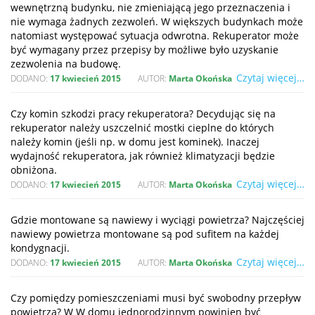
wewnętrzną budynku, nie zmieniającą jego przeznaczenia i
nie wymaga żadnych zezwoleń. W większych budynkach może
natomiast występować sytuacja odwrotna. Rekuperator może
być wymagany przez przepisy by możliwe było uzyskanie
zezwolenia na budowę.
Czytaj więcej…
DODANO:
17 kwiecień 2015
AUTOR:
Marta Okońska
Czy komin szkodzi pracy rekuperatora? Decydując się na
rekuperator należy uszczelnić mostki cieplne do których
należy komin (jeśli np. w domu jest kominek). Inaczej
wydajność rekuperatora, jak również klimatyzacji będzie
obniżona.
Czytaj więcej…
DODANO:
17 kwiecień 2015
AUTOR:
Marta Okońska
Gdzie montowane są nawiewy i wyciągi powietrza? Najczęściej
nawiewy powietrza montowane są pod sufitem na każdej
kondygnacji.
Czytaj więcej…
DODANO:
17 kwiecień 2015
AUTOR:
Marta Okońska
Czy pomiędzy pomieszczeniami musi być swobodny przepływ
powietrza? W W domu jednorodzinnym powinien być