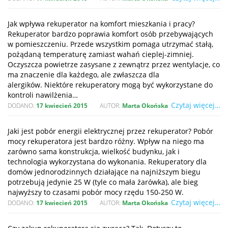
Jak wpływa rekuperator na komfort mieszkania i pracy?
Rekuperator bardzo poprawia komfort osób przebywających
w pomieszczeniu. Przede wszystkim pomaga utrzymać stałą,
pożądaną temperaturę zamiast wahań cieplej-zimniej.
Oczyszcza powietrze zasysane z zewnątrz przez wentylacje, co
ma znaczenie dla każdego, ale zwłaszcza dla
alergików. Niektóre rekuperatory mogą być wykorzystane do
kontroli nawilżenia…
Czytaj więcej…
DODANO:
17 kwiecień 2015
AUTOR:
Marta Okońska
Jaki jest pobór energii elektrycznej przez rekuperator? Pobór
mocy rekuperatora jest bardzo różny. Wpływ na niego ma
zarówno sama konstrukcja, wielkość budynku, jak i
technologia wykorzystana do wykonania. Rekuperatory dla
domów jednorodzinnych działające na najniższym biegu
potrzebują jedynie 25 W (tyle co mała żarówka), ale bieg
najwyższy to czasami pobór mocy rzędu 150-250 W.
Czytaj więcej…
DODANO:
17 kwiecień 2015
AUTOR:
Marta Okońska