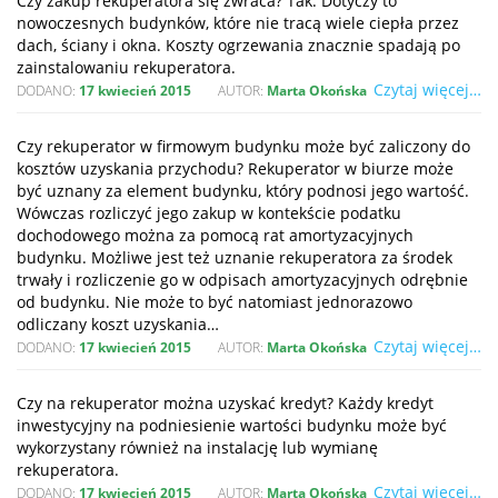
Czy zakup rekuperatora się zwraca? Tak. Dotyczy to
nowoczesnych budynków, które nie tracą wiele ciepła przez
dach, ściany i okna. Koszty ogrzewania znacznie spadają po
zainstalowaniu rekuperatora.
Czytaj więcej…
DODANO:
17 kwiecień 2015
AUTOR:
Marta Okońska
Czy rekuperator w firmowym budynku może być zaliczony do
kosztów uzyskania przychodu? Rekuperator w biurze może
być uznany za element budynku, który podnosi jego wartość.
Wówczas rozliczyć jego zakup w kontekście podatku
dochodowego można za pomocą rat amortyzacyjnych
budynku. Możliwe jest też uznanie rekuperatora za środek
trwały i rozliczenie go w odpisach amortyzacyjnych odrębnie
od budynku. Nie może to być natomiast jednorazowo
odliczany koszt uzyskania…
Czytaj więcej…
DODANO:
17 kwiecień 2015
AUTOR:
Marta Okońska
Czy na rekuperator można uzyskać kredyt? Każdy kredyt
inwestycyjny na podniesienie wartości budynku może być
wykorzystany również na instalację lub wymianę
rekuperatora.
Czytaj więcej…
DODANO:
17 kwiecień 2015
AUTOR:
Marta Okońska