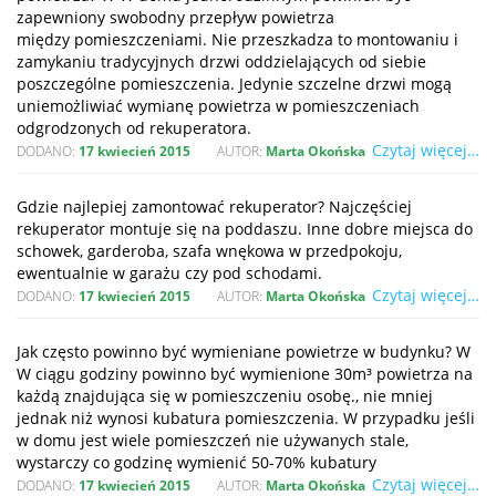
zapewniony swobodny przepływ powietrza
między pomieszczeniami. Nie przeszkadza to montowaniu i
zamykaniu tradycyjnych drzwi oddzielających od siebie
poszczególne pomieszczenia. Jedynie szczelne drzwi mogą
uniemożliwiać wymianę powietrza w pomieszczeniach
odgrodzonych od rekuperatora.
Czytaj więcej…
DODANO:
17 kwiecień 2015
AUTOR:
Marta Okońska
Gdzie najlepiej zamontować rekuperator? Najczęściej
rekuperator montuje się na poddaszu. Inne dobre miejsca do
schowek, garderoba, szafa wnękowa w przedpokoju,
ewentualnie w garażu czy pod schodami.
Czytaj więcej…
DODANO:
17 kwiecień 2015
AUTOR:
Marta Okońska
Jak często powinno być wymieniane powietrze w budynku? W
W ciągu godziny powinno być wymienione 30m³ powietrza na
każdą znajdująca się w pomieszczeniu osobę., nie mniej
jednak niż wynosi kubatura pomieszczenia. W przypadku jeśli
w domu jest wiele pomieszczeń nie używanych stale,
wystarczy co godzinę wymienić 50-70% kubatury
Czytaj więcej…
DODANO:
17 kwiecień 2015
AUTOR:
Marta Okońska