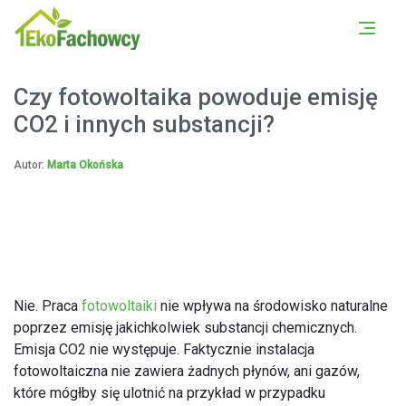
PORÓWNAJ OFERTY Z
UMÓW SIĘ NA DARMOWĄ
OKOLICY
KONSULTACJĘ
Czy fotowoltaika powoduje emisję
CO2 i innych substancji?
Autor:
Marta Okońska
Nie. Praca
fotowoltaiki
nie wpływa na środowisko naturalne
poprzez emisję jakichkolwiek substancji chemicznych.
Emisja CO2 nie występuje. Faktycznie instalacja
fotowoltaiczna nie zawiera żadnych płynów, ani gazów,
które mógłby się ulotnić na przykład w przypadku