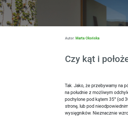
Autor:
Marta Okońska
Czy kąt i poło
Tak. Jako, że przebywamy na pó
na południe z możliwym odchyle
pochylone pod kątem 35° (od 30
stronę, lub pod nieodpowiedni
wysięgników. Nieznacznie wzros