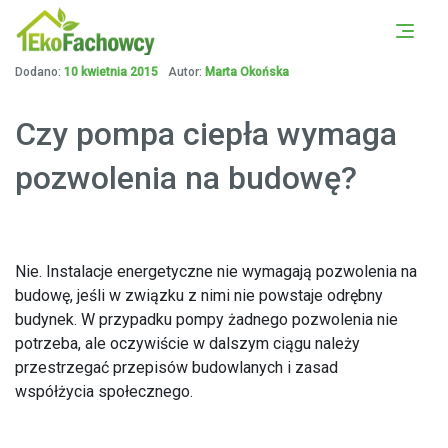
PORÓWNAJ OFERTY Z
UMÓW SIĘ NA DARMOWĄ
OKOLICY
KONSULTACJĘ
Dodano:
10 kwietnia 2015
Autor:
Marta Okońska
Czy pompa ciepła wymaga
pozwolenia na budowę?
Nie. Instalacje energetyczne nie wymagają pozwolenia na
budowę, jeśli w związku z nimi nie powstaje odrębny
budynek. W przypadku pompy żadnego pozwolenia nie
potrzeba, ale oczywiście w dalszym ciągu należy
przestrzegać przepisów budowlanych i zasad
współżycia społecznego.