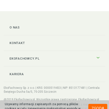
O NAS
KONTAKT
EKOFACHOWCY.PL
KARIERA
EkoFachowcy Sp. z o.o. | KRS: 0000519453 | NIP: 8513177481 | Centrala:
Świętego Ducha 5a/5, 70-205 Szczecin
@2019 Ekofachowcy.pl, Wszystkie prawa zastrzeżone. Ekofachowcy.pl
Używamy informacji zapisanych za pomocą plików
Ta strona używa cookie i innych technologii. Korzystając z niej wyrażasz
ZGODA
zgodę na ich używanie, zgodnie z aktualnymi ustawieniami przeglądarki.
cookies w celu zapewnienia maksymalnej wygody w