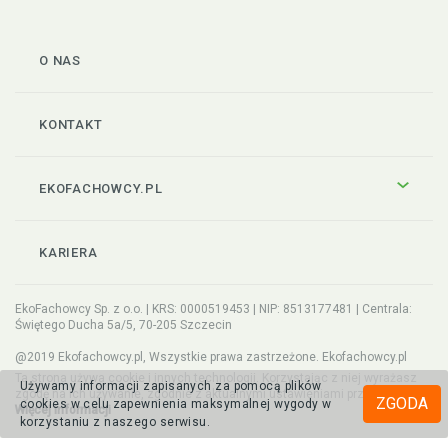
O NAS
KONTAKT
EKOFACHOWCY.PL
KARIERA
EkoFachowcy Sp. z o.o. | KRS: 0000519453 | NIP: 8513177481 | Centrala:
Świętego Ducha 5a/5, 70-205 Szczecin
@2019 Ekofachowcy.pl, Wszystkie prawa zastrzeżone. Ekofachowcy.pl
Ta strona używa cookie i innych technologii. Korzystając z niej wyrażasz
Używamy informacji zapisanych za pomocą plików
zgodę na ich używanie, zgodnie z aktualnymi ustawieniami przeglądarki.
ZGODA
cookies w celu zapewnienia maksymalnej wygody w
Więcej informacji
korzystaniu z naszego serwisu.