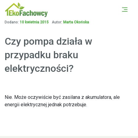
PORÓWNAJ OFERTY Z
UMÓW SIĘ NA DARMOWĄ
OKOLICY
KONSULTACJĘ
Dodano:
10 kwietnia 2015
Autor:
Marta Okońska
Czy pompa działa w
przypadku braku
elektryczności?
Nie. Może oczywiście być zasilana z akumulatora, ale
energii elektrycznej jednak potrzebuje.