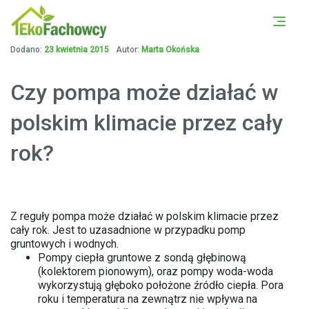
PORÓWNAJ OFERTY Z
UMÓW SIĘ NA DARMOWĄ
OKOLICY
KONSULTACJĘ
Dodano:
23 kwietnia 2015
Autor:
Marta Okońska
Czy pompa może działać w
polskim klimacie przez cały
rok?
Z reguły pompa może działać w polskim klimacie przez
cały rok. Jest to uzasadnione w przypadku pomp
gruntowych i wodnych.
Pompy ciepła gruntowe z sondą głębinową
(kolektorem pionowym), oraz pompy woda-woda
wykorzystują głęboko położone źródło ciepła. Pora
roku i temperatura na zewnątrz nie wpływa na