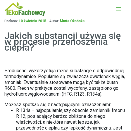
PORÓWNAJ OFERTY Z
UMÓW SIĘ NA DARMOWĄ
OKOLICY
KONSULTACJĘ
Dodano:
10 kwietnia 2015
Autor:
Marta Okońska
Jakich substancji używa się
w procesie przenoszenia
ciepła?
Producenci wykorzystują różne substancje o odpowiedniej
termodynamice. Popularne są zwłaszcza dwutlenek węgla,
amoniak. Ewentualnie stosowane mogą być także butan
R600. Freon w praktyce został wycofany, zastąpiono go
hydrofluorowęglowodanami (HFC: R123, R134a).
Możesz spotkać się z następującymi oznaczeniami:
R 134a – najpopularniejszy obecnie zamiennik freonu
R 12, posiadający bardzo zbliżone do niego
właściwości, a niektóre nawet lepsze, jak
przewodność cieplna czy lepkość dynamiczna. Jest