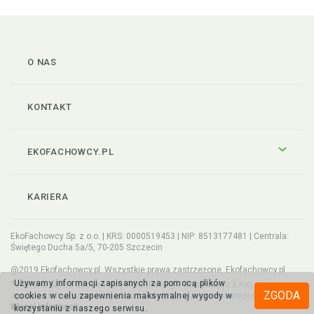
O NAS
KONTAKT
EKOFACHOWCY.PL
KARIERA
EkoFachowcy Sp. z o.o. | KRS: 0000519453 | NIP: 8513177481 | Centrala:
Świętego Ducha 5a/5, 70-205 Szczecin
@2019 Ekofachowcy.pl, Wszystkie prawa zastrzeżone. Ekofachowcy.pl
Używamy informacji zapisanych za pomocą plików
Ta strona używa cookie i innych technologii. Korzystając z niej wyrażasz
ZGODA
zgodę na ich używanie, zgodnie z aktualnymi ustawieniami przeglądarki.
cookies w celu zapewnienia maksymalnej wygody w
Więcej informacji
korzystaniu z naszego serwisu.