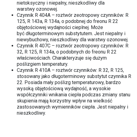
nietoksyczny i niepalny, nieszkodliwy dla
warstwy ozonowej.
Czynnik R 404A – roztwór zeotropowy czynników: R
125, R 143a, R 134a, o podobnej do freonu R 22
objętościowej wydajności cieplnej. Może
być długoterminowym substytutem. Jest niepalny i
niewybuchowy, nieszkodliwy dla warstwy ozonowej.
Czynnik R 407C – roztwór zeotropowy czynników: R
32, R 125, R 134a, o podobnych do freonu R 22
właściwościach. Charakteryzuje się dużym
poślizgiem temperatury.
Czynnik R 410A – roztwór czynników: R 32, R 125,
stosowany jako długoterminowy substytut czynnika R
22. Posiada mały poślizg temperaturowy, bardzo
wysoką objętościową wydajność, a wysokie
współczynniki wnikania ciepła podczas zmiany stanu
skupienia mają korzystny wpływ na wielkość
zastosowanych wymienników ciepła. Jest niepalny i
nieszkodliwy.