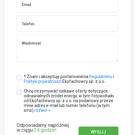
Email
Telefon
Wiadomość
* Znam i akceptuję postanowienia
Regulaminu
i
Polityki prywatności
Ekofachowcy sp. z o.o.
Chcę otrzymywać ciekawe oferty dotyczące
odnawialnych źródeł energii, w tym fotowoltaiki
od Ekofachowcy sp. z o.o. na podanowy przeze
mnie adres e-mail lub numer telefonu (w tym
sms)
rozwiń >
Odpowiadamy najpóźniej
w ciągu
24 godzin!