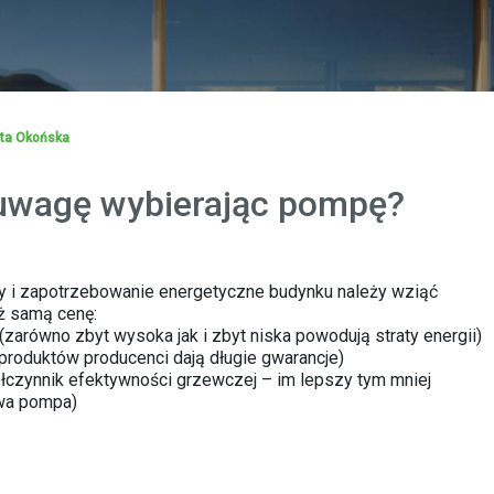
ta Okońska
 uwagę wybierając pompę?
y i zapotrzebowanie energetyczne budynku należy wziąć
ż samą cenę:
zarówno zbyt wysoka jak i zbyt niska powodują straty energii)
produktów producenci dają długie gwarancje)
czynnik efektywności grzewczej – im lepszy tym mniej
ywa pompa)