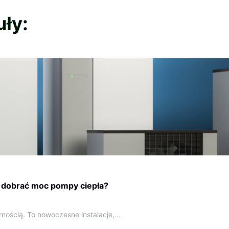
uły:
k dobrać moc pompy ciepła?
rnością. To nowoczesne instalacje,…