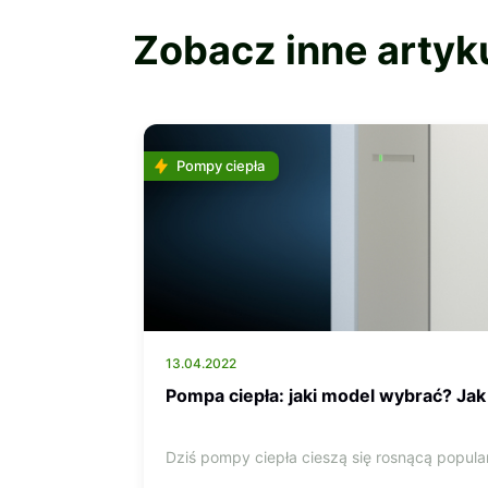
Zobacz inne artyk
Pompy ciepła
13.04.2022
Pompa ciepła: jaki model wybrać? Ja
Dziś pompy ciepła cieszą się rosnącą popula