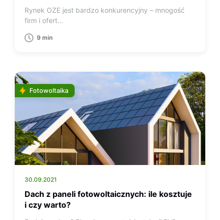
Rynek OZE jest bardzo konkurencyjny – mnogość
firm i ofert…
9 min
Fotowoltaika
30.09.2021
Dach z paneli fotowoltaicznych: ile kosztuje
i czy warto?