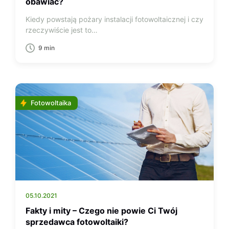
obawiać?
Kiedy powstają pożary instalacji fotowoltaicznej i czy
rzeczywiście jest to…
9 min
Fotowoltaika
05.10.2021
Fakty i mity – Czego nie powie Ci Twój
sprzedawca fotowoltaiki?