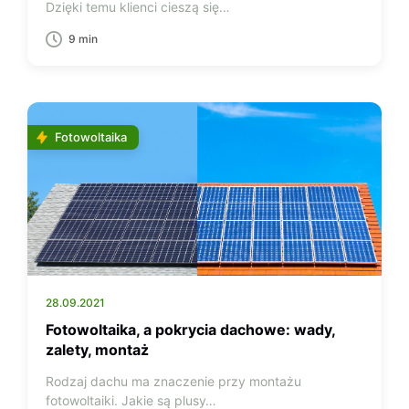
Dzięki temu klienci cieszą się…
9 min
Fotowoltaika
28.09.2021
Fotowoltaika, a pokrycia dachowe: wady,
zalety, montaż
Rodzaj dachu ma znaczenie przy montażu
fotowoltaiki. Jakie są plusy…