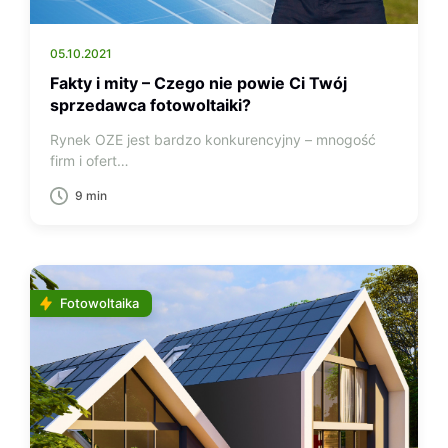
05.10.2021
Fakty i mity – Czego nie powie Ci Twój
sprzedawca fotowoltaiki?
Rynek OZE jest bardzo konkurencyjny – mnogość
firm i ofert…
9 min
Fotowoltaika