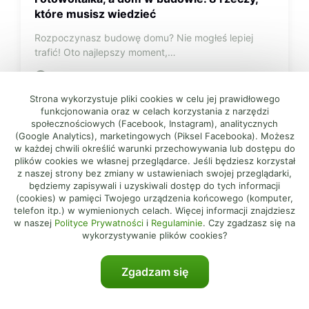
które musisz wiedzieć
Rozpoczynasz budowę domu? Nie mogłeś lepiej
trafić! Oto najlepszy moment,…
9 min
Strona wykorzystuje pliki cookies w celu jej prawidłowego
funkcjonowania oraz w celach korzystania z narzędzi
społecznościowych (Facebook, Instagram), analitycznych
(Google Analytics), marketingowych (Piksel Facebooka). Możesz
w każdej chwili określić warunki przechowywania lub dostępu do
Fotowoltaika
plików cookies we własnej przeglądarce. Jeśli będziesz korzystał
z naszej strony bez zmiany w ustawieniach swojej przeglądarki,
będziemy zapisywali i uzyskiwali dostęp do tych informacji
(cookies) w pamięci Twojego urządzenia końcowego (komputer,
telefon itp.) w wymienionych celach. Więcej informacji znajdziesz
w naszej
Polityce Prywatności
i
Regulaminie
. Czy zgadzasz się na
wykorzystywanie plików cookies?
Zgadzam się
28.09.2021
Rozmiary i waga paneli fotowoltaicznych