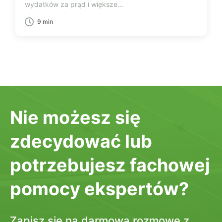
wydatków za prąd i większe…
9 min
Nie możesz się
zdecydować lub
potrzebujesz fachowej
pomocy ekspertów?
Zapisz się na darmową rozmowę z