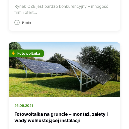
Rynek OZE jest bardzo konkurencyjny – mnogość
firm i ofert…
9 min
Fotowoltaika
26.09.2021
Fotowoltaika na gruncie – montaż, zalety i
wady wolnostojącej instalacji
fotowoltaicznej