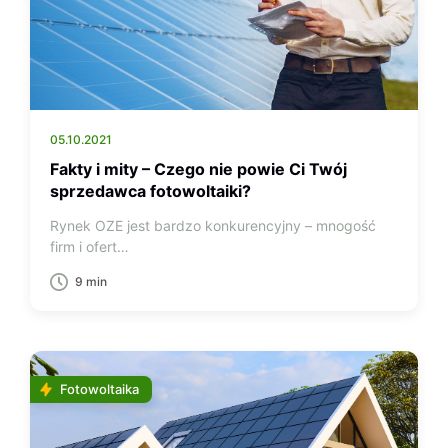
05.10.2021
Fakty i mity – Czego nie powie Ci Twój
sprzedawca fotowoltaiki?
Rynek OZE jest bardzo konkurencyjny – mnogość
firm i ofert…
9 min
Fotowoltaika