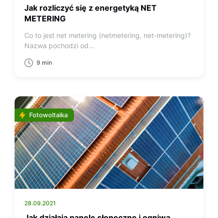
Jak rozliczyć się z energetyką NET
METERING
Co to jest net metering (netmetering, net-metering)?
Nazwa pochodzi od…
9 min
Fotowoltaika
28.09.2021
Jak działają panele słoneczne i ogniwa