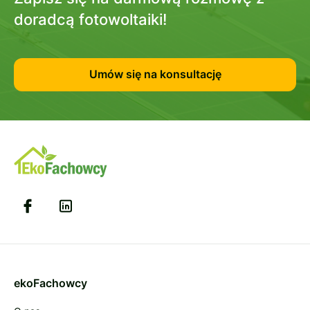
doradcą fotowoltaiki!
Umów się na konsultację
ekoFachowcy