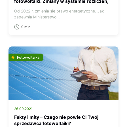
fotowoltaiki. Zmiany w systemie rozliczeń,
koniec opustów dla prosumentów.
Od 2022 r. zmienia się prawo energetyczne. Jak
zapewnia Ministerstwo…
9 min
Fotowoltaika
26.09.2021
Fakty i mity – Czego nie powie Ci Twój
sprzedawca fotowoltaiki?