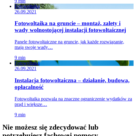
9 min
Fotowoltaika
26.09.2021
Fotowoltaika na gruncie – montaż, zalety i
wady wolnostojącej instalacji fotowoltaicznej
Panele fotowoltaiczne na gruncie, jak każde rozwiązanie,
mają swoje wady…
9 min
Fotowoltaika
26.09.2021
Instalacja fotowoltaiczna – działanie, budowa,
opłacalność
Fotowoltaika pozwala na znaczne ograniczenie wydatków za
prąd i większe…
9 min
Nie możesz się zdecydować lub
potrzebujesz fachowej pomocy