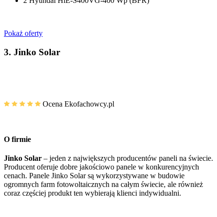
2
Hyundai HiE-S400VG-400 Wp (BFR)
Pokaż oferty
3.
Jinko Solar
Ocena Ekofachowcy.pl
O firmie
Jinko Solar
– jeden z największych producentów paneli na świecie.
Producent oferuje dobre jakościowo panele w konkurencyjnych
cenach. Panele Jinko Solar są wykorzystywane w budowie
ogromnych farm fotowoltaicznych na całym świecie, ale również
coraz częściej produkt ten wybierają klienci indywidualni.