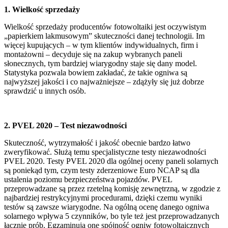
1. Wielkość sprzedaży
Wielkość sprzedaży producentów fotowoltaiki jest oczywistym
„papierkiem lakmusowym” skuteczności danej technologii. Im
więcej kupujących – w tym klientów indywidualnych, firm i
montażowni – decyduje się na zakup wybranych paneli
słonecznych, tym bardziej wiarygodny staje się dany model.
Statystyka pozwala bowiem zakładać, że takie ogniwa są
najwyższej jakości i co najważniejsze – zdążyły się już dobrze
sprawdzić u innych osób.
2. PVEL 2020 – Test niezawodności
Skuteczność, wytrzymałość i jakość obecnie bardzo łatwo
zweryfikować. Służą temu specjalistyczne testy niezawodności
PVEL 2020. Testy PVEL 2020 dla ogólnej oceny paneli solarnych
są poniekąd tym, czym testy zderzeniowe Euro NCAP są dla
ustalenia poziomu bezpieczeństwa pojazdów. PVEL
przeprowadzane są przez rzetelną komisję zewnętrzną, w zgodzie z
najbardziej restrykcyjnymi procedurami, dzięki czemu wyniki
testów są zawsze wiarygodne. Na ogólną ocenę danego ogniwa
solarnego wpływa 5 czynników, bo tyle też jest przeprowadzanych
łącznie prób. Egzaminują one spójność ogniw fotowoltaicznych