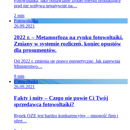
Fotowoltaika, jako odnawialne źródło energii produkujące
prąd nie wpływa negatywnie na…
2 min
Fotowoltaika
26.09.2021
2022 r. – Metamorfoza na rynku fotowoltaiki.
Zmiany w systemie rozliczeń, koniec opustów
dla prosumentów.
Od 2022 r. zmienia się prawo energetyczne. Jak zapewnia
Ministerstwo…
9 min
Fotowoltaika
26.09.2021
Fakty i mity – Czego nie powie Ci Twój
sprzedawca fotowoltaiki?
Rynek OZE jest bardzo konkurencyjny – mnogość firm i
ofert…