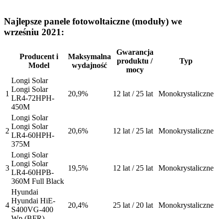
Najlepsze panele fotowoltaiczne (moduły) we
wrześniu 2021:
Gwarancja
Producent i
Maksymalna
produktu /
Typ
Model
wydajność
mocy
Longi Solar
Longi Solar
1
20,9%
12 lat / 25 lat
Monokrystaliczne
LR4-72HPH-
450M
Longi Solar
Longi Solar
2
20,6%
12 lat / 25 lat
Monokrystaliczne
LR4-60HPH-
375M
Longi Solar
Longi Solar
3
19,5%
12 lat / 25 lat
Monokrystaliczne
LR4-60HPB-
360M Full Black
Hyundai
Hyundai HiE-
4
20,4%
25 lat / 20 lat
Monokrystaliczne
S400VG-400
Wp (BFR)