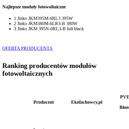
Najlepsze moduły fotowoltaiczne
1
Jinko JKM395M-6RL3 395W
2
Jinko JKM380M-6LR3-B 380W
3
Jinko JKM 395N-6RL3-B full black
OFERTA PRODUCENTA
Ranking producentów modułów
fotowoltaicznych
PVE
Producent
Ekofachowcy.pl
Blo