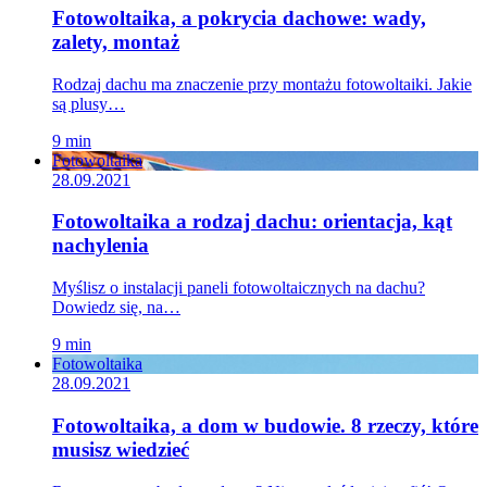
Fotowoltaika, a pokrycia dachowe: wady,
zalety, montaż
Rodzaj dachu ma znaczenie przy montażu fotowoltaiki. Jakie
są plusy…
9 min
Fotowoltaika
28.09.2021
Fotowoltaika a rodzaj dachu: orientacja, kąt
nachylenia
Myślisz o instalacji paneli fotowoltaicznych na dachu?
Dowiedz się, na…
9 min
Fotowoltaika
28.09.2021
Fotowoltaika, a dom w budowie. 8 rzeczy, które
musisz wiedzieć