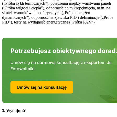
(„Próba cykli termicznych”), połączenia między warstwami paneli
(„Próba wilgoci i ciepła”), odporność na mikropęknięcia, m.in. na
skutek warunków atmosferycznych („Próba obciążeń
dynamicznych”), odporność na zjawiska PID i delaminacje („Próba
PID”), testy na wydajność energetyczną („Próba PAN”).
3. Wydajność