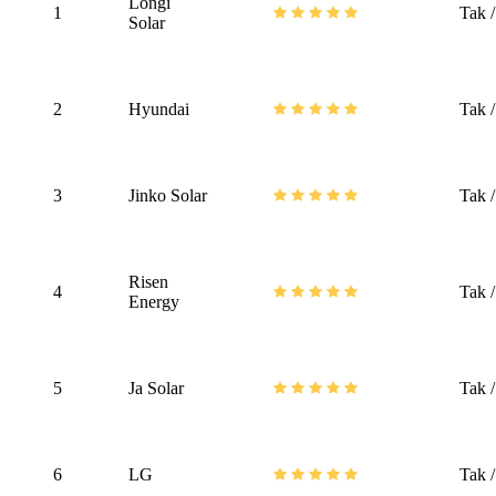
Longi
1
Tak 
Solar
2
Hyundai
Tak 
3
Jinko Solar
Tak 
Risen
4
Tak 
Energy
5
Ja Solar
Tak 
6
LG
Tak 