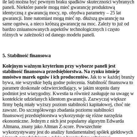
ile lat) można być pewnym braku spadków skuteczności wybranych
paneli. Niektóre panele mogą mieć gwarancję produktową
identyczną z gwarancją mocy, np. obydwa parametry – 25 lat
gwarancji. Inne natomiast mogą mieć np. dłuższą gwarancję na
same ogniwa, a nieco krótszą gwarancję na moc. Zależy to już od
bardzo zniuansowanych aspektów technologicznych i często
różnych w zależności od danego modelu paneli.
5. Stabilność finansowa
Kolejnym ważnym kryterium przy wyborze paneli jest
stabilność finansowa przedsiębiorstwa. Na rynku istnieje
mnóstwo marek ogniw i ich producentów.
Jak to w każdej branży
bywa, nie wszystkie będą godne polecenia. Stabilność finansowa to
parametr doskonale odzwierciedlający, w jakim stopniu dany
podmiot jest wiarygodny. Kwestia ta również zasługuje na uwagę w
kontekście udzielanych klientom gwarancji. Zazwyczaj większe
firmy będą miały wyższy poziom stabilności kapitałowej, choć nie
zawsze. Do szczegółowego zbadania poziomu stabilności
finansowej przedsiębiorstwa wykorzystuje się różne narzędzia
ekonomiczne. Jednym z nich jest popularny algorytm Edwarda
Altmana, znany jako Altman Z-score. Powszechnie
wykorzystywany jest do analizy fundamentalnej spółek giełdowych