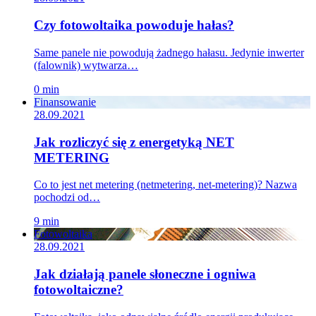
Czy fotowoltaika powoduje hałas?
Same panele nie powodują żadnego hałasu. Jedynie inwerter
(falownik) wytwarza…
0 min
Finansowanie
28.09.2021
Jak rozliczyć się z energetyką NET
METERING
Co to jest net metering (netmetering, net-metering)? Nazwa
pochodzi od…
9 min
Fotowoltaika
28.09.2021
Jak działają panele słoneczne i ogniwa
fotowoltaiczne?