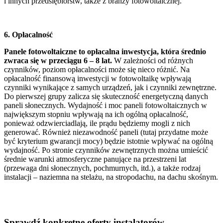
i innych przedsiębiorstw, także z branży fotowoltaicznej.
6. Opłacalność
Panele fotowoltaiczne to opłacalna inwestycja, która średnio
zwraca się w przeciągu 6 – 8 lat.
W zależności od różnych
czynników, poziom opłacalności może się nieco różnić. Na
opłacalność finansową inwestycji w fotowoltaikę wpływają
czynniki wynikające z samych urządzeń, jak i czynniki zewnętrzne.
Do pierwszej grupy zalicza się skuteczność energetyczną danych
paneli słonecznych. Wydajność i moc paneli fotowoltaicznych w
największym stopniu wpływają na ich ogólną opłacalność,
ponieważ odzwierciadlają, ile prądu będziemy mogli z nich
generować. Również niezawodność paneli (tutaj przydatne może
być kryterium gwarancji mocy) będzie istotnie wpływać na ogólną
wydajność. Po stronie czynników zewnętrznych można umieścić
średnie warunki atmosferyczne panujące na przestrzeni lat
(przewaga dni słonecznych, pochmurnych, itd.), a także rodzaj
instalacji – naziemna na stelażu, na stropodachu, na dachu skośnym.
Sprawdź konkretne oferty instalatorów