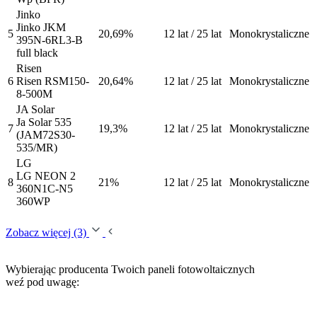
Jinko
Jinko JKM
5
20,69%
12 lat / 25 lat
Monokrystaliczne
395N-6RL3-B
full black
Risen
6
Risen RSM150-
20,64%
12 lat / 25 lat
Monokrystaliczne
8-500M
JA Solar
Ja Solar 535
7
19,3%
12 lat / 25 lat
Monokrystaliczne
(JAM72S30-
535/MR)
LG
LG NEON 2
8
21%
12 lat / 25 lat
Monokrystaliczne
360N1C-N5
360WP
Zobacz więcej (3)
Wybierając producenta Twoich paneli fotowoltaicznych
weź pod uwagę: