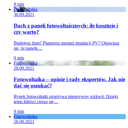
9 min
Fotowoltaika
30.09.2021
Dach z paneli fotowoltaicznych: ile kosztuje i
czy warto?
Budujesz dom? Planujesz montaż instalacji PV? Obawiasz
się, że panele…
9 min
Fotowoltaika
28.09.2021
Fotowoltaika – opinie i rady ekspertów. Jak nie
dać się oszukać?
Rynek fotowoltaiki przeżywa intensywny rozkwit. Dzięki
temu klienci cieszą się…
9 min
Fotowoltaika
28.09.2021