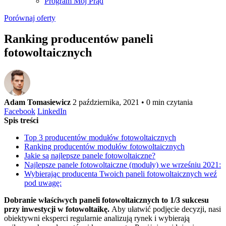
Program Mój Prąd
Porównaj oferty
Ranking producentów paneli
fotowoltaicznych
Adam Tomasiewicz
2 października, 2021
• 0 min czytania
Facebook
LinkedIn
Spis treści
Top 3 producentów modułów fotowoltaicznych
Ranking producentów modułów fotowoltaicznych
Jakie są najlepsze panele fotowoltaiczne?
Najlepsze panele fotowoltaiczne (moduły) we wrześniu 2021:
Wybierając producenta Twoich paneli fotowoltaicznych weź
pod uwagę:
Dobranie właściwych paneli fotowoltaicznych to 1/3 sukcesu
przy inwestycji w fotowoltaikę.
Aby ułatwić podjęcie decyzji, nasi
obiektywni eksperci regularnie analizują rynek i wybierają