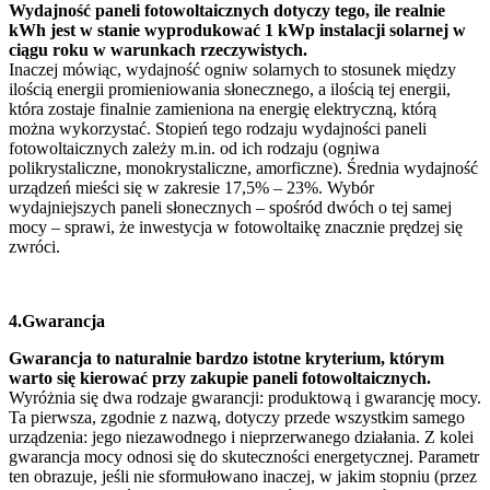
Wydajność paneli fotowoltaicznych dotyczy tego, ile realnie
kWh jest w stanie wyprodukować 1 kWp instalacji solarnej w
ciągu roku w warunkach rzeczywistych.
Inaczej mówiąc, wydajność ogniw solarnych to stosunek między
ilością energii promieniowania słonecznego, a ilością tej energii,
która zostaje finalnie zamieniona na energię elektryczną, którą
można wykorzystać. Stopień tego rodzaju wydajności paneli
fotowoltaicznych zależy m.in. od ich rodzaju (ogniwa
polikrystaliczne, monokrystaliczne, amorficzne). Średnia wydajność
urządzeń mieści się w zakresie 17,5% – 23%. Wybór
wydajniejszych paneli słonecznych – spośród dwóch o tej samej
mocy – sprawi, że inwestycja w fotowoltaikę znacznie prędzej się
zwróci.
4.Gwarancja
Gwarancja to naturalnie bardzo istotne kryterium, którym
warto się kierować przy zakupie paneli fotowoltaicznych.
Wyróżnia się dwa rodzaje gwarancji: produktową i gwarancję mocy.
Ta pierwsza, zgodnie z nazwą, dotyczy przede wszystkim samego
urządzenia: jego niezawodnego i nieprzerwanego działania. Z kolei
gwarancja mocy odnosi się do skuteczności energetycznej. Parametr
ten obrazuje, jeśli nie sformułowano inaczej, w jakim stopniu (przez