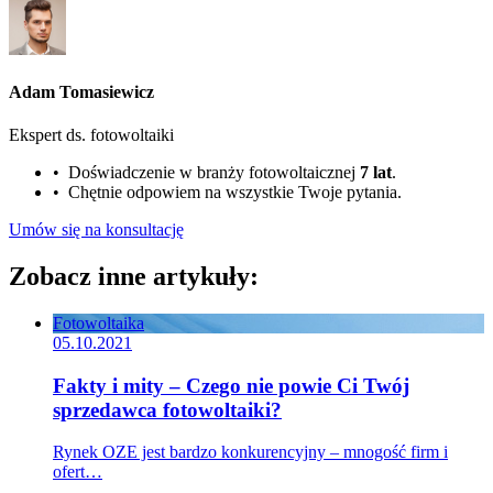
Adam Tomasiewicz
Ekspert ds. fotowoltaiki
• Doświadczenie w branży fotowoltaicznej
7 lat
.
• Chętnie odpowiem na wszystkie Twoje pytania.
Umów się na konsultację
Zobacz inne artykuły:
Fotowoltaika
05.10.2021
Fakty i mity – Czego nie powie Ci Twój
sprzedawca fotowoltaiki?
Rynek OZE jest bardzo konkurencyjny – mnogość firm i
ofert…