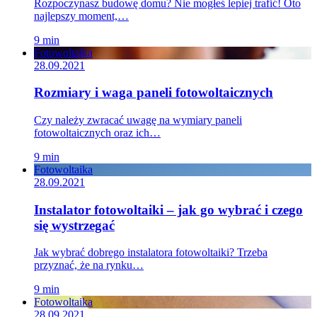
Rozpoczynasz budowę domu? Nie mogłeś lepiej trafić! Oto
najlepszy moment,…
9 min
Fotowoltaika
28.09.2021
Rozmiary i waga paneli fotowoltaicznych
Czy należy zwracać uwagę na wymiary paneli
fotowoltaicznych oraz ich…
9 min
Fotowoltaika
28.09.2021
Instalator fotowoltaiki – jak go wybrać i czego
się wystrzegać
Jak wybrać dobrego instalatora fotowoltaiki? Trzeba
przyznać, że na rynku…
9 min
Fotowoltaika
28.09.2021