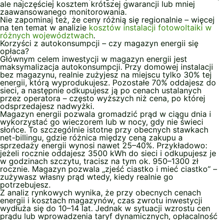
ale najczęściej kosztem krótszej gwarancji lub mniej
zaawansowanego monitorowania.
Nie zapominaj też, że ceny różnią się regionalnie – więcej
na ten temat w analizie
kosztów instalacji fotowoltaiki w
różnych województwach
.
Korzyści z autokonsumpcji – czy magazyn energii się
opłaca?
Głównym celem inwestycji w magazyn energii jest
maksymalizacja autokonsumpcji. Przy domowej instalacji
bez magazynu, realnie zużyjesz na miejscu tylko 30% tej
energii, którą wyprodukujesz. Pozostałe 70% oddajesz do
sieci, a następnie odkupujesz ją po cenach ustalanych
przez operatora – często wyższych niż cena, po której
odsprzedajesz nadwyżki.
Magazyn energii pozwala gromadzić prąd w ciągu dnia i
wykorzystać go wieczorem lub w nocy, gdy nie świeci
słońce. To szczególnie istotne przy obecnych stawkach
net-billingu, gdzie różnica między ceną zakupu a
sprzedaży energii wynosi nawet 25–40%. Przykładowo:
jeżeli rocznie oddajesz 3500 kWh do sieci i odkupujesz je
w godzinach szczytu, tracisz na tym ok. 950–1300 zł
rocznie. Magazyn pozwala „zjeść ciastko i mieć ciastko” –
zużywasz własny prąd wtedy, kiedy realnie go
potrzebujesz.
Z analiz rynkowych wynika, że przy obecnych cenach
energii i kosztach magazynów, czas zwrotu inwestycji
wydłuża się do 10–14 lat. Jednak w sytuacji wzrostu cen
prądu lub wprowadzenia taryf dynamicznych, opłacalność