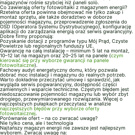
magazynów rośnie szybciej niż paneli solo.
Co zawierają oferty fotowoltaiki z magazynem energii?
Rzetelna oferta powinna obejmować nie tylko zakup i
montaż sprzętu, ale także doradztwo w doborze
pojemności magazynu, przeprowadzenie zgłoszenia do
OSD (Operatora Systemu Dystrybucyjnego), konfigurację
aplikacji do zarządzania energią oraz serwis gwarancyjny.
Dobre firmy proponują:
Pozyskanie dotacji z programów typu Mój Prąd, Czyste
Powietrze lub regionalnych funduszy UE.
Gwarancję na całą instalację – minimum 5 lat na montaż,
10–12 lat na magazyn oraz 20–25 lat na panele (
czym
kierować się przy wyborze gwarancji na panele
fotowoltaiczne
).
Fachowy audyt energetyczny domu, który pozwala
dobrać moc instalacji i magazynu do realnych potrzeb.
Warto dokładnie przeczytać umowę i sprawdzić, jak
wygląda serwis pogwarancyjny, dostępność części
zamiennych i wsparcie techniczne. Częstym błędem jest
niedoszacowanie pojemności magazynu lub wybór zbyt
drogiego, przewymiarowanego rozwiązania. Więcej o
najczęstszych pułapkach przeczytasz w analizie
najczęstszych błędów przy wyborze oferty
fotowoltaicznej
.
Porównanie ofert – na co zwracać uwagę?
Nie tylko cena, ale i technologia
Najtańszy magazyn energii nie zawsze jest najlepszym
wyborem. Zwracaj uwagę na: