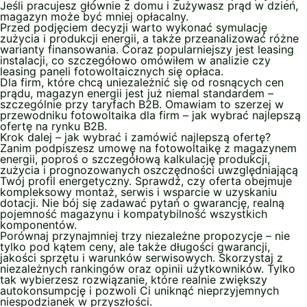
Jeśli pracujesz głównie z domu i zużywasz prąd w dzień,
magazyn może być mniej opłacalny.
Przed podjęciem decyzji warto wykonać symulację
zużycia i produkcji energii, a także przeanalizować różne
warianty finansowania. Coraz popularniejszy jest leasing
instalacji, co szczegółowo omówiłem w analizie czy
leasing paneli fotowoltaicznych się opłaca.
Dla firm, które chcą uniezależnić się od rosnących cen
prądu, magazyn energii jest już niemal standardem –
szczególnie przy taryfach B2B. Omawiam to szerzej w
przewodniku fotowoltaika dla firm – jak wybrać najlepszą
ofertę na rynku B2B.
Krok dalej – jak wybrać i zamówić najlepszą ofertę?
Zanim podpiszesz umowę na fotowoltaikę z magazynem
energii, poproś o szczegółową kalkulację produkcji,
zużycia i prognozowanych oszczędności uwzględniającą
Twój profil energetyczny. Sprawdź, czy oferta obejmuje
kompleksowy montaż, serwis i wsparcie w uzyskaniu
dotacji. Nie bój się zadawać pytań o gwarancję, realną
pojemność magazynu i kompatybilność wszystkich
komponentów.
Porównaj przynajmniej trzy niezależne propozycje – nie
tylko pod kątem ceny, ale także długości gwarancji,
jakości sprzętu i warunków serwisowych. Skorzystaj z
niezależnych rankingów oraz opinii użytkowników. Tylko
tak wybierzesz rozwiązanie, które realnie zwiększy
autokonsumpcję i pozwoli Ci uniknąć nieprzyjemnych
niespodzianek w przyszłości.