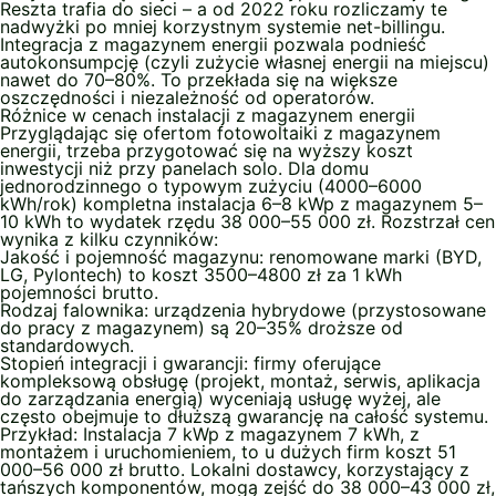
Reszta trafia do sieci – a od 2022 roku rozliczamy te
nadwyżki po mniej korzystnym systemie net-billingu.
Integracja z magazynem energii pozwala podnieść
autokonsumpcję (czyli zużycie własnej energii na miejscu)
nawet do 70–80%. To przekłada się na większe
oszczędności i niezależność od operatorów.
Różnice w cenach instalacji z magazynem energii
Przyglądając się ofertom fotowoltaiki z magazynem
energii, trzeba przygotować się na wyższy koszt
inwestycji niż przy panelach solo. Dla domu
jednorodzinnego o typowym zużyciu (4000–6000
kWh/rok) kompletna instalacja 6–8 kWp z magazynem 5–
10 kWh to wydatek rzędu 38 000–55 000 zł. Rozstrzał cen
wynika z kilku czynników:
Jakość i pojemność magazynu: renomowane marki (BYD,
LG, Pylontech) to koszt 3500–4800 zł za 1 kWh
pojemności brutto.
Rodzaj falownika: urządzenia hybrydowe (przystosowane
do pracy z magazynem) są 20–35% droższe od
standardowych.
Stopień integracji i gwarancji: firmy oferujące
kompleksową obsługę (projekt, montaż, serwis, aplikacja
do zarządzania energią) wyceniają usługę wyżej, ale
często obejmuje to dłuższą gwarancję na całość systemu.
Przykład: Instalacja 7 kWp z magazynem 7 kWh, z
montażem i uruchomieniem, to u dużych firm koszt 51
000–56 000 zł brutto. Lokalni dostawcy, korzystający z
tańszych komponentów, mogą zejść do 38 000–43 000 zł,