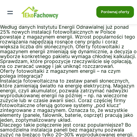
Porównaj oferty
Według danych Instytutu Energii Odnawialnej już ponad
25% nowych instalacji fotowoltaicznych w Polsce
powstaje z magazynem energii. Wzrost popularności tego
rozwiązania napędzają rosnące ceny prądu i coraz
większa liczba dni słonecznych. Oferty fotowoltaiki z
magazynem energii zmieniają się dynamicznie, a decyzja o
wyborze konkretnego pakietu wymaga chłodnej kalkulacji.
Sprawdzam, które propozycje rzeczywiście się opłacają,
na co zwracać uwagę i jak uniknąć rozczarowań.
Oferty fotowoltaiki z magazynem energii – na czym
polega integracja?
Instalacja fotowoltaiczna to zestaw paneli słonecznych,
które zamieniają światło na energię elektryczną. Magazyn
energii, czyli akumulator, pozwala zatrzymać nadwyżki
wyprodukowanej energii na później – np. na wieczorne
zużycie lub w czasie awarii sieci. Coraz częściej firmy
fotowoltaiczne oferują gotowe systemy „pod klucz”
zintegrowane z magazynem. Oznacza to, że wszystkie
elementy (panele, falownik, baterie, osprzęt) pracują jako
jeden, zoptymalizowany układ.
Dlaczego takie połączenie jest coraz popularniejsze? Bo
samodzielna instalacja paneli bez magazynu pozwala
zużyć na bieżąco tylko 20–30% wyprodukowanej energii.