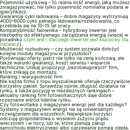
Pojemność użytkową – to realna ilość energii, jaką możesz
zmagazynować, nie tylko pojemność nominalna podana w
specyfikacji.
Gwarancję cykli ładowania – dobre magazyny wytrzymują
4000–6000 cykli pełnego ładowania/rozładowania, co
przekłada się na 10–15 lat pracy.
Kompatybilność falownika – hybrydowy inwerter jest
niezbędny do efektywnego zarządzania energią (więcej w
poradniku
czym jest i dlaczego inwerter jest kluczowy dla
instalacji
).
Możliwość rozbudowy – czy system pozwala dołożyć
kolejne moduły magazynu w przyszłości?
Porównując oferty, patrz nie tylko na cenę końcową, ale
także warunki gwarancji, koszt serwisu i wsparcie
techniczne. Unikaj propozycji „bezobsługowych” firm,
które znikają po montażu.
Ranking i wiarygodność firm
Nie każda firma z topu wyszukiwarek oferuje rzeczywiście
korzystny pakiet. Sprawdzaj opinie, długość działania na
rynku, a także pozycję w niezależnych rankingach –
aktualny ranking firm fotowoltaicznych daje dobre
rozeznanie wśród liderów rynku.
Czy fotowoltaika z magazynem energii jest dla każdego?
Systemy z magazynem energii nie są uniwersalnym
rozwiązaniem dla wszystkich. Największe korzyści
odczują gospodarstwa o wysokim zużyciu prądu
wieczorem i w nocy, lub te, które planują zakup
samochodu elektrycznego albo ogrzewanie pompą ciepła.