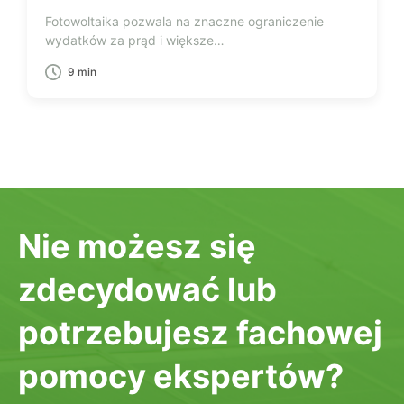
Fotowoltaika pozwala na znaczne ograniczenie
wydatków za prąd i większe…
9 min
Nie możesz się
zdecydować lub
potrzebujesz fachowej
pomocy ekspertów?