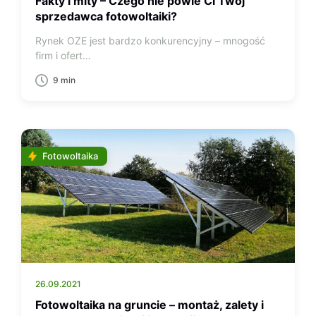
Fakty i mity – Czego nie powie Ci Twój
sprzedawca fotowoltaiki?
Rynek OZE jest bardzo konkurencyjny – mnogość
firm i ofert…
9 min
Fotowoltaika
26.09.2021
Fotowoltaika na gruncie – montaż, zalety i