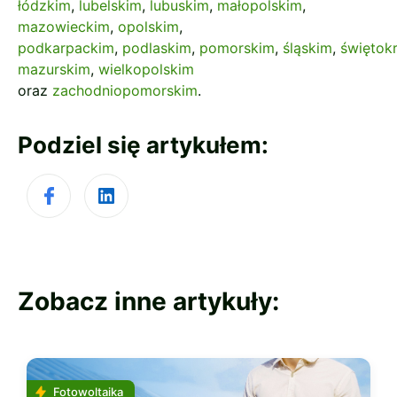
łódzkim
,
lubelskim
,
lubuskim
,
małopolskim
,
mazowieckim
,
opolskim
,
podkarpackim
,
podlaskim
,
pomorskim
,
śląskim
,
świętok
mazurskim
,
wielkopolskim
oraz
zachodniopomorskim
.
Podziel się artykułem:
Zobacz inne artykuły:
Fotowoltaika