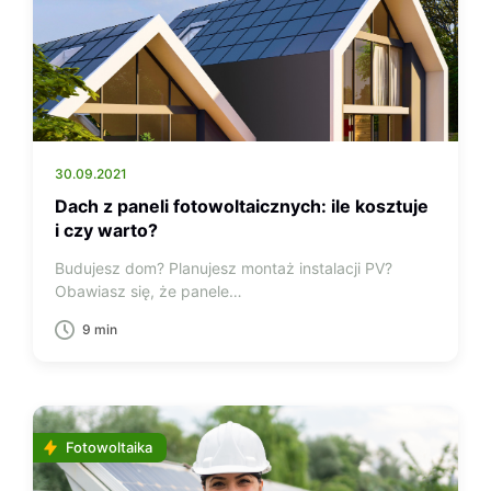
30.09.2021
Dach z paneli fotowoltaicznych: ile kosztuje
i czy warto?
Budujesz dom? Planujesz montaż instalacji PV?
Obawiasz się, że panele…
9 min
Fotowoltaika