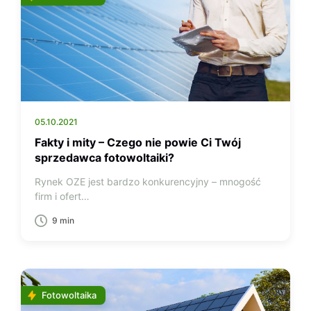
05.10.2021
Fakty i mity – Czego nie powie Ci Twój
sprzedawca fotowoltaiki?
Rynek OZE jest bardzo konkurencyjny – mnogość
firm i ofert…
9 min
Fotowoltaika