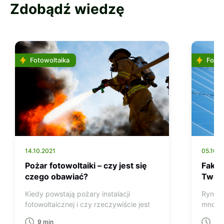
Zdobądź wiedzę
Fotowoltaika
Fotow
14.10.2021
05.10.2
Pożar fotowoltaiki – czy jest się
Fakty
czego obawiać?
Twój 
Kiedy powstają pożary instalacji
Rynek 
fotowoltaicznej i czy rzeczywiście jest
mnogoś
to…
9 min
9 m